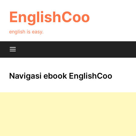
Skip
to
EnglishCoo
content
english is easy.
Navigasi ebook EnglishCoo