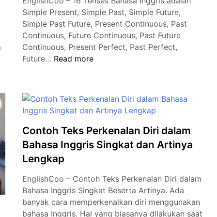
EnglishCoo – 16 Tenses Bahasa Inggris adalah
Simple Present, Simple Past, Simple Future,
Simple Past Future, Present Continuous, Past
Continuous, Future Continuous, Past Future
m
Continuous, Present Perfect, Past Perfect,
16
Future…
Read more
Tenses
Bahasa
Inggris
dan
Cara
Cepat
Contoh Teks Perkenalan Diri dalam
Mahir
Bahasa Inggris Singkat dan Artinya
Lengkap
EnglishCoo – Contoh Teks Perkenalan Diri dalam
Bahasa Inggris Singkat Beserta Artinya. Ada
banyak cara memperkenalkan diri menggunakan
bahasa Inggris. Hal yang biasanya dilakukan saat