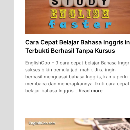
Terbukti
Cara Cepat Belajar Bahasa Inggris in
Terbukti Berhasil Tanpa Kursus
EnglishCoo – 9 cara cepat belajar Bahasa Inggr
sukses bikin pemula jadi mahir. Jika ingin
berhasil menguasai bahasa Inggris, kamu perlu
membaca dan menerapkannya. Ikuti cara cepat
Cara
belajar bahasa Inggris…
Read more
Cepat
Belajar
Bahasa
Inggris
ini