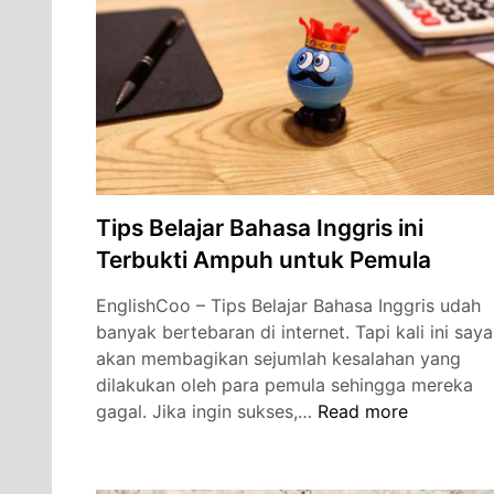
Terbukti
Berhasil
Tanpa
Kursus
Tips Belajar Bahasa Inggris ini
Terbukti Ampuh untuk Pemula
EnglishCoo – Tips Belajar Bahasa Inggris udah
banyak bertebaran di internet. Tapi kali ini saya
akan membagikan sejumlah kesalahan yang
dilakukan oleh para pemula sehingga mereka
Tips
gagal. Jika ingin sukses,…
Read more
Belajar
Bahasa
Inggris