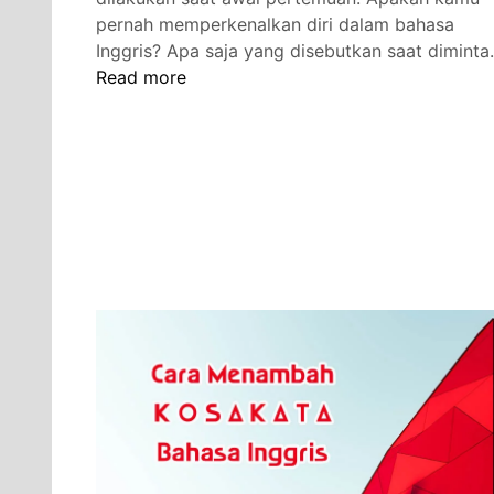
pernah memperkenalkan diri dalam bahasa
Inggris? Apa saja yang disebutkan saat dimint
Perkenalan
Read more
Diri
dalam
Bahasa
Inggris
(Salam
Nama
Umur
Asal
Hobi
Lengkap)