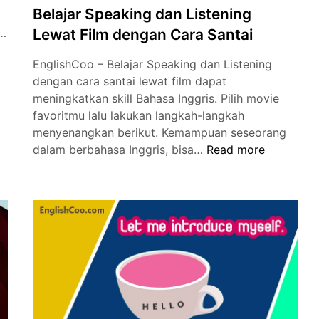
Belajar Speaking dan Listening
a…
Lewat Film dengan Cara Santai
EnglishCoo – Belajar Speaking dan Listening
dengan cara santai lewat film dapat
meningkatkan skill Bahasa Inggris. Pilih movie
favoritmu lalu lakukan langkah-langkah
menyenangkan berikut. Kemampuan seseorang
Belajar
dalam berbahasa Inggris, bisa…
Read more
Speaking
dan
Listening
Lewat
Film
dengan
Cara
Santai