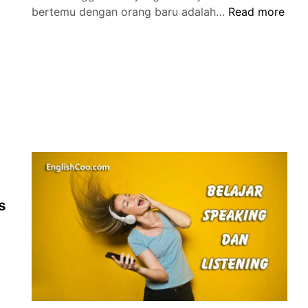
Contoh
bertemu dengan orang baru adalah…
Read more
Teks
Perkenalan
Diri
dalam
Bahasa
Inggris
Singkat
dan
Artinya
Lengkap
s