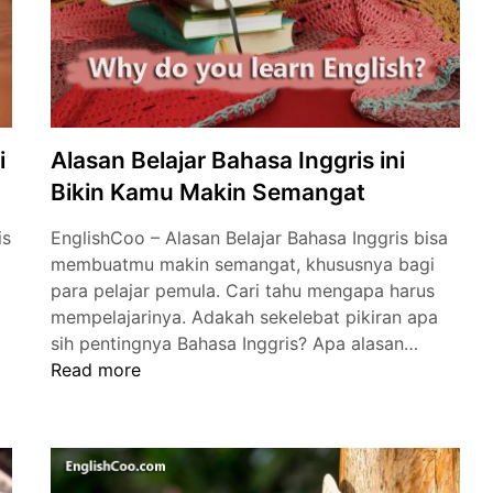
Situasi
Lainnya
i
Alasan Belajar Bahasa Inggris ini
Bikin Kamu Makin Semangat
is
EnglishCoo – Alasan Belajar Bahasa Inggris bisa
membuatmu makin semangat, khususnya bagi
para pelajar pemula. Cari tahu mengapa harus
mempelajarinya. Adakah sekelebat pikiran apa
Alasan
sih pentingnya Bahasa Inggris? Apa alasan…
Belajar
Read more
Bahasa
Inggris
ini
Bikin