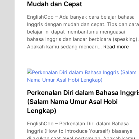
Mudah dan Cepat
EnglishCoo – Ada banyak cara belajar bahasa
Inggris dengan mudah dan cepat. Tips dan cara
belajar ini dapat membantumu menguasai
bahasa Inggris dan lancar berbicara (speaking).
Cara
Apakah kamu sedang mencari…
Read more
Belajar
Bahasa
Inggris
dengan
Mudah
dan
Perkenalan Diri dalam Bahasa Inggri
Cepat
(Salam Nama Umur Asal Hobi
Lengkap)
EnglishCoo – Perkenalan Diri dalam Bahasa
Inggris (How to Introduce Yourself) biasanya
dilakukan saat awal pertemuan. Apakah kamu