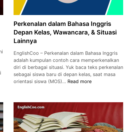
Perkenalan dalam Bahasa Inggris
Depan Kelas, Wawancara, & Situasi
Lainnya
ni
EnglishCoo – Perkenalan dalam Bahasa Inggris
adalah kumpulan contoh cara memperkenalkan
diri di berbagai situasi. Yuk baca teks perkenalan
i
sebagai siswa baru di depan kelas, saat masa
Perkenalan
orientasi siswa (MOS)…
Read more
dalam
Bahasa
Inggris
Depan
Kelas,
Wawancara,
&