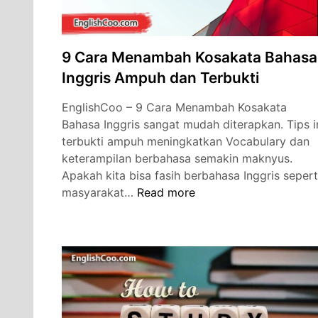
9 Cara Menambah Kosakata Bahasa
Inggris Ampuh dan Terbukti
EnglishCoo – 9 Cara Menambah Kosakata
Bahasa Inggris sangat mudah diterapkan. Tips i
terbukti ampuh meningkatkan Vocabulary dan
keterampilan berbahasa semakin maknyus.
Apakah kita bisa fasih berbahasa Inggris sepert
9
masyarakat…
Read more
Cara
Menambah
Kosakata
Bahasa
Inggris
Ampuh
dan