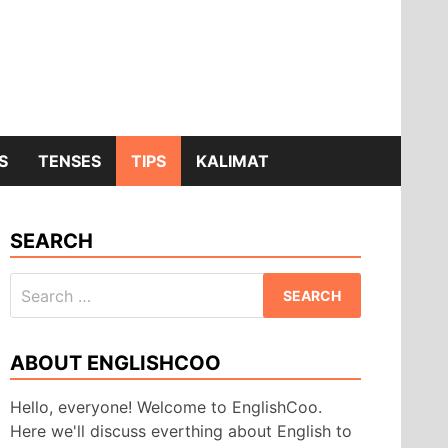
S
TENSES
TIPS
KALIMAT
SEARCH
Search
for:
ABOUT ENGLISHCOO
Hello, everyone! Welcome to EnglishCoo.
Here we'll discuss everthing about English to