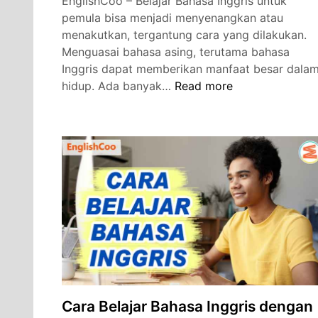
EnglishCoo – Belajar Bahasa Inggris untuk
pemula bisa menjadi menyenangkan atau
menakutkan, tergantung cara yang dilakukan.
Menguasai bahasa asing, terutama bahasa
Inggris dapat memberikan manfaat besar dala
9
hidup. Ada banyak…
Read more
Cara
Belajar
Bahasa
Inggris
untuk
Pemula
Cepat
Otodidak
Cara Belajar Bahasa Inggris dengan