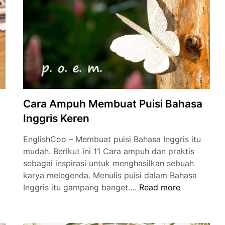
Kamu
Makin
Semanga
Cara Ampuh Membuat Puisi Bahasa
Inggris Keren
EnglishCoo – Membuat puisi Bahasa Inggris itu
mudah. Berikut ini 11 Cara ampuh dan praktis
sebagai inspirasi untuk menghasilkan sebuah
karya melegenda. Menulis puisi dalam Bahasa
Cara
Inggris itu gampang banget.…
Read more
Ampuh
Membuat
Puisi