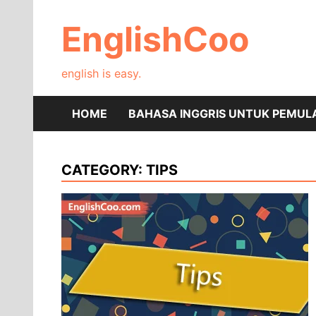
Skip
to
EnglishCoo
content
english is easy.
HOME
BAHASA INGGRIS UNTUK PEMUL
CATEGORY:
TIPS