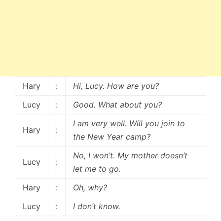
Hary
:
Hi, Lucy. How are you?
Lucy
:
Good. What about you?
I am very well. Will you join to
Hary
:
the New Year camp?
No, I won’t. My mother doesn’t
Lucy
:
let me to go.
Hary
:
Oh, why?
Lucy
:
I don’t know.