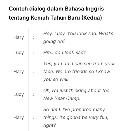
Contoh dialog dalam Bahasa Inggris
tentang Kemah Tahun Baru (Kedua)
Hey, Lucy. You look sad. What’s
Hary
:
going on?
Lucy
:
Hm…do I look sad?
Yes, you do. I can see from your
Hary
:
face. We are friends so I know
you so well.
Oh, I’m just thinking about the
Lucy
:
New Year Camp.
So am I. I’ve prepared many
Hary
:
things. It’s gonna be very fun,
right?