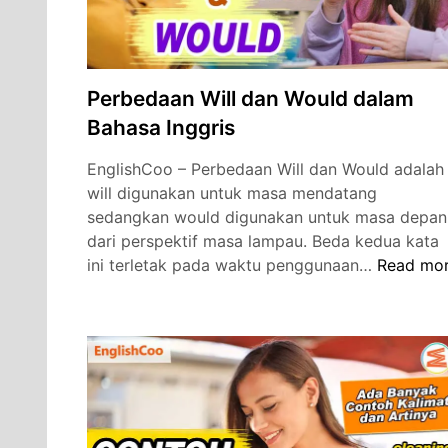
Perbedaan Will dan Would dalam
Bahasa Inggris
EnglishCoo – Perbedaan Will dan Would adalah
will digunakan untuk masa mendatang
sedangkan would digunakan untuk masa depan
dari perspektif masa lampau. Beda kedua kata
Perbedaa
ini terletak pada waktu penggunaan…
Read mo
Will
dan
Would
dalam
Bahasa
Inggris