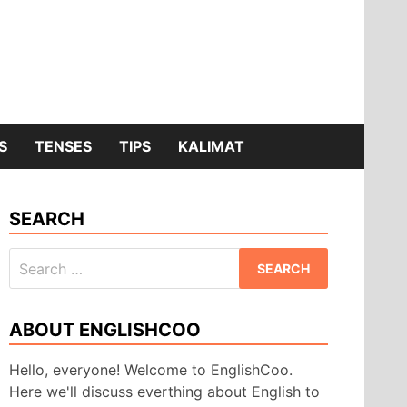
S
TENSES
TIPS
KALIMAT
SEARCH
Search
for:
ABOUT ENGLISHCOO
Hello, everyone! Welcome to EnglishCoo.
Here we'll discuss everthing about English to