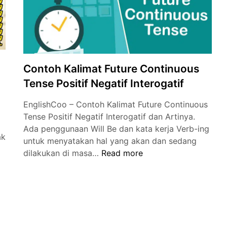
Contoh Kalimat Future Continuous
Tense Positif Negatif Interogatif
EnglishCoo – Contoh Kalimat Future Continuous
Tense Positif Negatif Interogatif dan Artinya.
Ada penggunaan Will Be dan kata kerja Verb-ing
ak
untuk menyatakan hal yang akan dan sedang
h
Contoh
dilakukan di masa…
Read more
Kalimat
Future
Continuous
a
Tense
Positif
Negatif