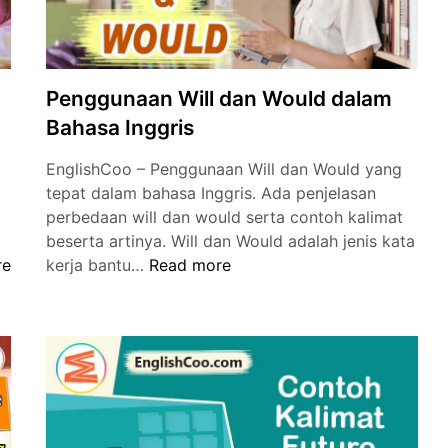
Penggunaan Will dan Would dalam
Bahasa Inggris
EnglishCoo – Penggunaan Will dan Would yang
tepat dalam bahasa Inggris. Ada penjelasan
perbedaan will dan would serta contoh kalimat
beserta artinya. Will dan Would adalah jenis kata
n
Penggunaan
re
kerja bantu…
Read more
Will
dan
Would
dalam
Bahasa
Inggris