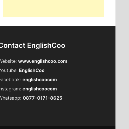
Contact EnglishCoo
Website:
www.englishcoo.com
Youtube:
EnglishCoo
Facebook:
englishcoocom
Instagram:
englishcoocom
Whatsapp:
0877-0171-8625