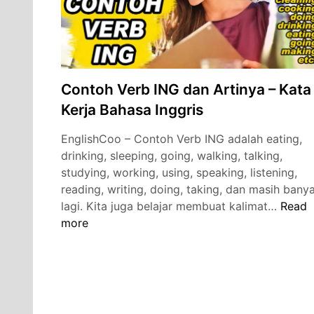
Contoh Verb ING dan Artinya – Kata
Kerja Bahasa Inggris
EnglishCoo – Contoh Verb ING adalah eating,
drinking, sleeping, going, walking, talking,
studying, working, using, speaking, listening,
reading, writing, doing, taking, dan masih bany
Conto
lagi. Kita juga belajar membuat kalimat…
Read
Verb
more
ING
dan
Artiny
–
Kata