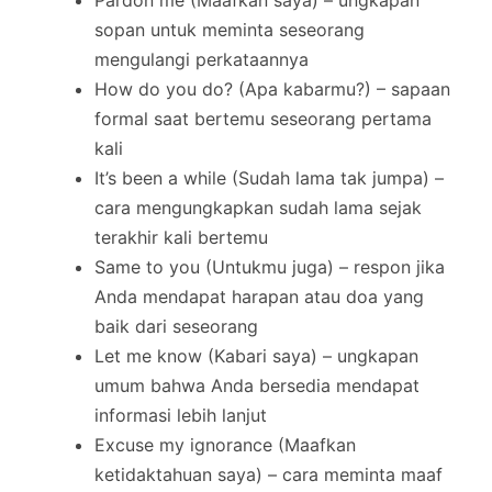
sopan untuk meminta seseorang
mengulangi perkataannya
How do you do? (Apa kabarmu?) – sapaan
formal saat bertemu seseorang pertama
kali
It’s been a while (Sudah lama tak jumpa) –
cara mengungkapkan sudah lama sejak
terakhir kali bertemu
Same to you (Untukmu juga) – respon jika
Anda mendapat harapan atau doa yang
baik dari seseorang
Let me know (Kabari saya) – ungkapan
umum bahwa Anda bersedia mendapat
informasi lebih lanjut
Excuse my ignorance (Maafkan
ketidaktahuan saya) – cara meminta maaf