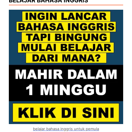
BELAJAR BAHASA INGGRIS
belajar bahasa inggris untuk pemula