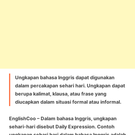
Ungkapan bahasa Inggris dapat digunakan
dalam percakapan sehari hari. Ungkapan dapat
berupa kalimat, klausa, atau frase yang
diucapkan dalam situasi formal atau informal.
EnglishCoo –
Dalam bahasa Inggris, ungkapan
sehari-hari disebut Daily Expression. Contoh
ungkapan sehari hari dalam bahasa Inggris adalah