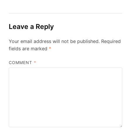
Leave a Reply
Your email address will not be published.
Required
fields are marked
*
COMMENT
*