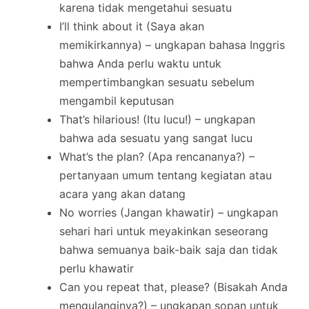
karena tidak mengetahui sesuatu
I’ll think about it (Saya akan
memikirkannya) – ungkapan bahasa Inggris
bahwa Anda perlu waktu untuk
mempertimbangkan sesuatu sebelum
mengambil keputusan
That’s hilarious! (Itu lucu!) – ungkapan
bahwa ada sesuatu yang sangat lucu
What’s the plan? (Apa rencananya?) –
pertanyaan umum tentang kegiatan atau
acara yang akan datang
No worries (Jangan khawatir) – ungkapan
sehari hari untuk meyakinkan seseorang
bahwa semuanya baik-baik saja dan tidak
perlu khawatir
Can you repeat that, please? (Bisakah Anda
mengulanginya?) – ungkapan sopan untuk