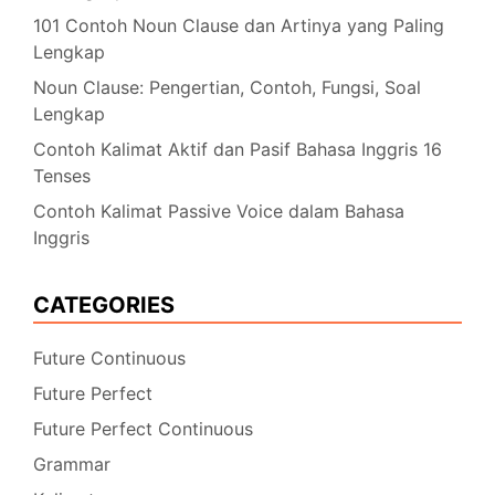
101 Contoh Noun Clause dan Artinya yang Paling
Lengkap
Noun Clause: Pengertian, Contoh, Fungsi, Soal
Lengkap
Contoh Kalimat Aktif dan Pasif Bahasa Inggris 16
Tenses
Contoh Kalimat Passive Voice dalam Bahasa
Inggris
CATEGORIES
Future Continuous
Future Perfect
Future Perfect Continuous
Grammar