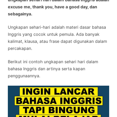
excuse me, thank you, have a good day, dan
sebagainya.
Ungkapan sehari-hari adalah materi dasar bahasa
Inggris yang cocok untuk pemula. Ada banyak
kalimat, klausa, atau frase dapat digunakan dalam
percakapan.
Berikut ini contoh ungkapan sehari hari dalam
bahasa Inggris dan artinya serta kapan
penggunaannya.