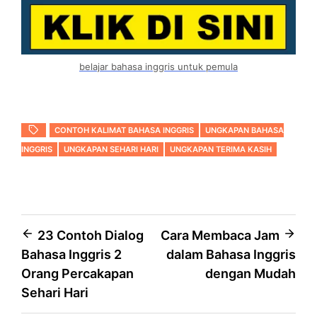
belajar bahasa inggris untuk pemula
CONTOH KALIMAT BAHASA INGGRIS
UNGKAPAN BAHASA
INGGRIS
UNGKAPAN SEHARI HARI
UNGKAPAN TERIMA KASIH
Post
23 Contoh Dialog
Cara Membaca Jam
Bahasa Inggris 2
dalam Bahasa Inggris
navigation
Orang Percakapan
dengan Mudah
Sehari Hari