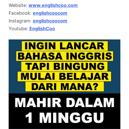
Website:
www.englishcoo.com
Facebook:
englishcoocom
Instagram:
englishcoocom
Youtube:
EnglishCoo