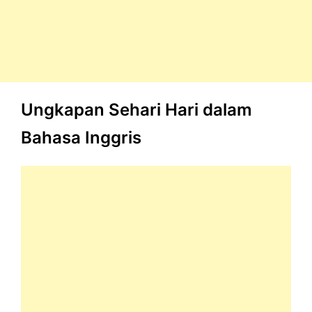
Ungkapan Sehari Hari dalam
Bahasa Inggris