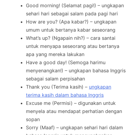
Good morning! (Selamat pagi!) – ungkapan
sehari hari sebagai salam pada pagi hari
How are you? (Apa kabar?) – ungkapan
umum untuk bertanya kabar seseorang
What’s up? (Ngapain nih?) – cara santai
untuk menyapa seseorang atau bertanya
apa yang mereka lakukan
Have a good day! (Semoga harimu
menyenangkan!) – ungkapan bahasa Inggris
sebagai salam perpisahan
Thank you (Terima kasih) –
ungkapan
terima kasih dalam bahasa Inggris
Excuse me (Permisi) – digunakan untuk
menyela atau mendapat perhatian dengan
sopan
Sorry (Maaf) – ungkapan sehari hari dalam