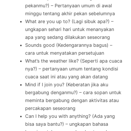
pekanmu?) – Pertanyaan umum di awal
minggu tentang akhir pekan sebelumnya
What are you up to? (Lagi sibuk apa?) –
ungkapan sehari hari untuk menanyakan
apa yang sedang dilakukan seseorang
Sounds good (Kedengarannya bagus) –
cara untuk menyatakan persetujuan
What’s the weather like? (Seperti apa cuaca
nya?) – pertanyaan umum tentang kondisi
cuaca saat ini atau yang akan datang
Mind if I join you? (Keberatan jika aku
bergabung denganmu?) – cara sopan untuk
meminta bergabung dengan aktivitas atau
percakapan seseorang
Can I help you with anything? (Ada yang
bisa saya bantu?) – ungkapan bahasa