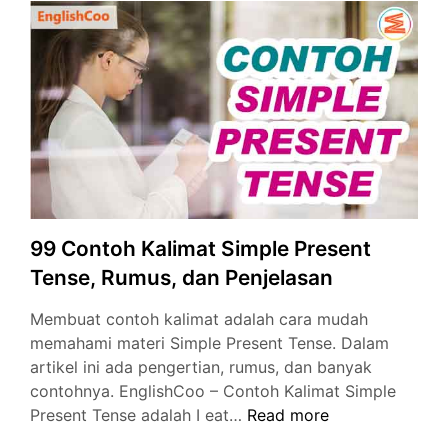
Bahasa
Inggris
dan
Artinya
99 Contoh Kalimat Simple Present
Tense, Rumus, dan Penjelasan
Membuat contoh kalimat adalah cara mudah
memahami materi Simple Present Tense. Dalam
artikel ini ada pengertian, rumus, dan banyak
contohnya. EnglishCoo – Contoh Kalimat Simple
99
Present Tense adalah I eat…
Read more
Contoh