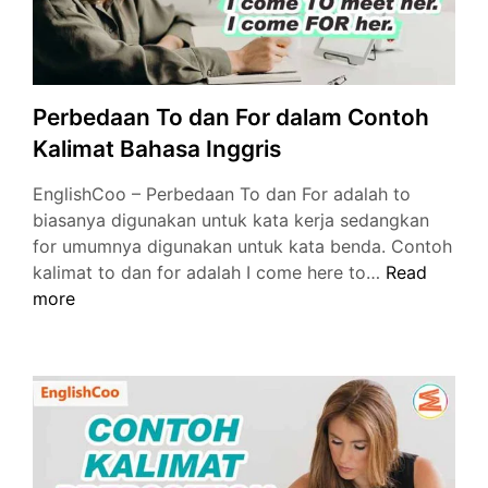
Perbedaan To dan For dalam Contoh
Kalimat Bahasa Inggris
EnglishCoo – Perbedaan To dan For adalah to
biasanya digunakan untuk kata kerja sedangkan
for umumnya digunakan untuk kata benda. Contoh
Perbedaan
kalimat to dan for adalah I come here to…
Read
To
more
dan
For
dalam
Contoh
Kalimat
Bahasa
Inggris