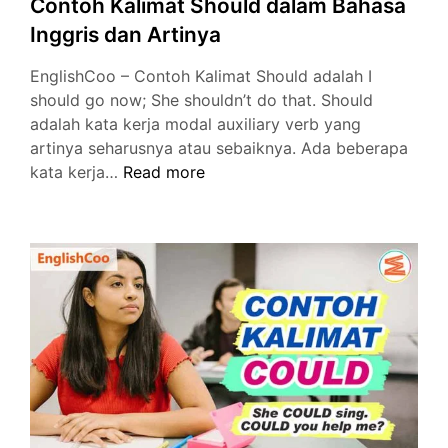
Contoh Kalimat Should dalam Bahasa
Inggris dan Artinya
EnglishCoo – Contoh Kalimat Should adalah I
should go now; She shouldn’t do that. Should
adalah kata kerja modal auxiliary verb yang
artinya seharusnya atau sebaiknya. Ada beberapa
Contoh
kata kerja…
Read more
Kalimat
Should
dalam
Bahasa
Inggris
dan
Artinya