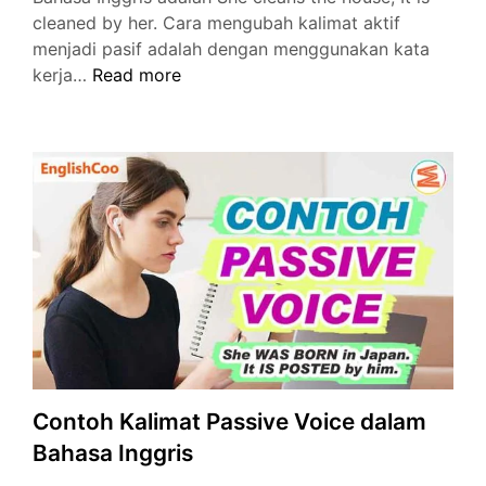
cleaned by her. Cara mengubah kalimat aktif
menjadi pasif adalah dengan menggunakan kata
Contoh
kerja…
Read more
Kalimat
Aktif
dan
Pasif
Bahasa
Inggris
16
Tenses
Contoh Kalimat Passive Voice dalam
Bahasa Inggris