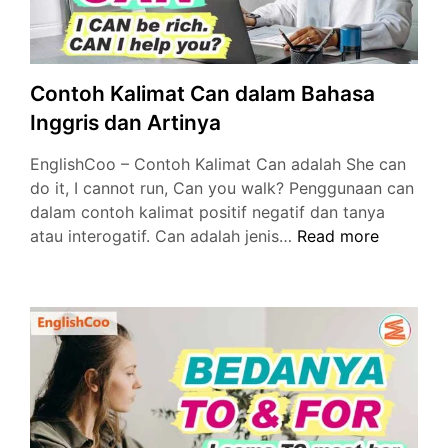
Contoh Kalimat Can dalam Bahasa
Inggris dan Artinya
EnglishCoo – Contoh Kalimat Can adalah She can
do it, I cannot run, Can you walk? Penggunaan can
dalam contoh kalimat positif negatif dan tanya
Contoh
atau interogatif. Can adalah jenis…
Read more
Kalimat
Can
dalam
Bahasa
Inggris
dan
Artinya