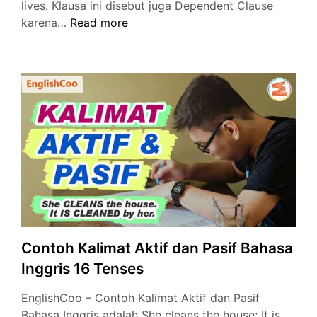
lives. Klausa ini disebut juga Dependent Clause
Noun
karena…
Read more
Clause:
Pengertian,
Contoh,
Fungsi,
Soal
Lengkap
Contoh Kalimat Aktif dan Pasif Bahasa
Inggris 16 Tenses
EnglishCoo – Contoh Kalimat Aktif dan Pasif
Bahasa Inggris adalah She cleans the house; It is