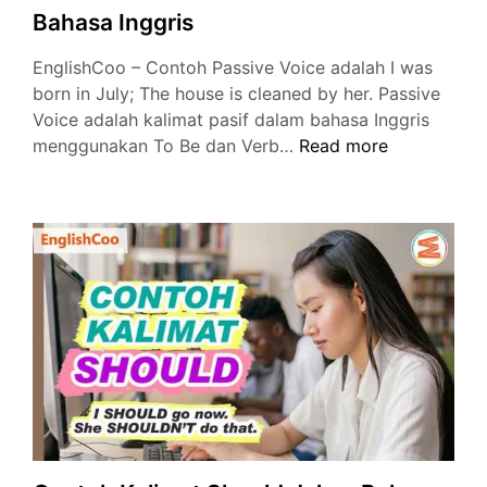
Bahasa Inggris
EnglishCoo – Contoh Passive Voice adalah I was
born in July; The house is cleaned by her. Passive
Voice adalah kalimat pasif dalam bahasa Inggris
Contoh
menggunakan To Be dan Verb…
Read more
Passive
Voice
dalam
16
Tenses
Bahasa
Inggris