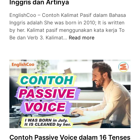
Inggris dan Artinya
EnglishCoo – Contoh Kalimat Pasif dalam Bahasa
Inggris adalah She was born in 2010; It is written
by her. Kalimat pasif menggunakan kata kerja To
Contoh
Be dan Verb 3. Kalimat…
Read more
Kalimat
Pasif
dalam
Bahasa
Inggris
dan
Artinya
Contoh Passive Voice dalam 16 Tenses