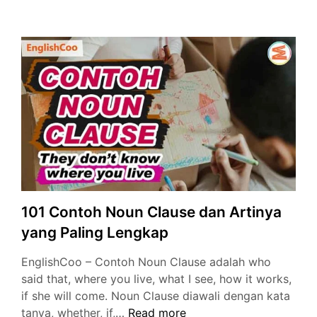
Contoh
Kalimat
Noun
Clause
dan
Artinya
Terlengkap
101 Contoh Noun Clause dan Artinya
yang Paling Lengkap
EnglishCoo – Contoh Noun Clause adalah who
said that, where you live, what I see, how it works,
if she will come. Noun Clause diawali dengan kata
101
tanya, whether, if,…
Read more