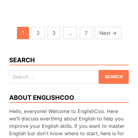
Inggris
dan
Artinya
Lengkap
Posts
1
2
3
…
7
Next
→
navigation
SEARCH
Search
for:
ABOUT ENGLISHCOO
Hello, everyone! Welcome to EnglishCoo. Here
we'll discuss everthing about English to help you
improve your English skills. If you want to master
English but don't know where to start, here is for