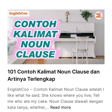
Kalimat
Simple
Present
Tense,
Rumus,
dan
Penjelasan
101 Contoh Kalimat Noun Clause dan
Artinya Terlengkap
EnglishCoo – Contoh Kalimat Noun Clause adalah I
like what he said; She knows where you live; Tell
me who ate my cake. Noun Clause diawali dengan
101
kata tanya, whether,…
Read more