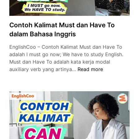
Contoh Kalimat Must dan Have To
dalam Bahasa Inggris
EnglishCoo – Contoh Kalimat Must dan Have To
adalah I must go now; We have to study English.
Must dan Have To adalah kata kerja modal
Contoh
auxiliary verb yang artinya…
Read more
Kalimat
Must
dan
Have
To
dalam
Bahasa
Inggris