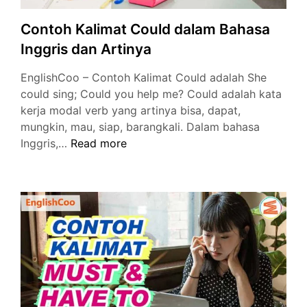
Contoh Kalimat Could dalam Bahasa
Inggris dan Artinya
EnglishCoo – Contoh Kalimat Could adalah She
could sing; Could you help me? Could adalah kata
kerja modal verb yang artinya bisa, dapat,
mungkin, mau, siap, barangkali. Dalam bahasa
Contoh
Inggris,…
Read more
Kalimat
Could
dalam
Bahasa
Inggris
dan
Artinya