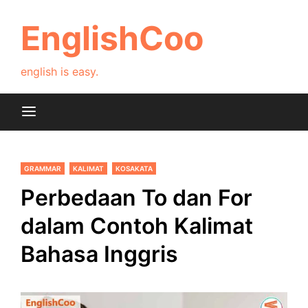
Skip
to
EnglishCoo
content
english is easy.
GRAMMAR
KALIMAT
KOSAKATA
Perbedaan To dan For
dalam Contoh Kalimat
Bahasa Inggris