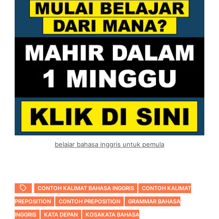
belajar bahasa inggris untuk pemula
CONTOH KALIMAT BAHASA INGGRIS
CONTOH KALIMAT
PREPOSITION
CONTOH PREPOSITION
GRAMMAR BAHASA
INGGRIS
KATA DEPAN
KOSAKATA BAHASA