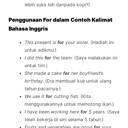
lebih suka teh daripada kopi?)
Penggunaan For dalam Contoh Kalimat
Bahasa Inggris
This present is
for
your sister.
(Hadiah ini
untuk adikmu.)
I did this
for
the team.
(Saya melakukan ini
untuk tim.)
She made a cake
for
her boyfriend’s
birthday.
(Dia membuat kue untuk ulang
tahun pacarnya.)
We use it
for
cutting fish.
(Kita
menggunakannya untuk memotong ikan.)
I have been working here
for
5 years.
(Saya
telah bekerja di sini selama 5 tahun.)
Fruits and vegetables are good
for
your