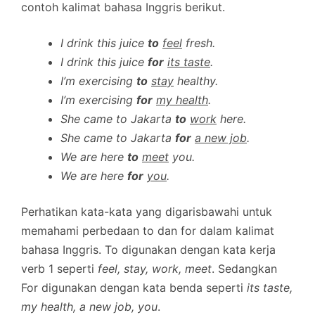
contoh kalimat bahasa Inggris berikut.
I drink this juice
to
feel
fresh.
I drink this juice
for
its taste
.
I’m exercising
to
stay
healthy.
I’m exercising
for
my health
.
She came to Jakarta
to
work
here.
She came to Jakarta
for
a new job
.
We are here
to
meet
you.
We are here
for
you
.
Perhatikan kata-kata yang digarisbawahi untuk
memahami perbedaan to dan for dalam kalimat
bahasa Inggris. To digunakan dengan kata kerja
verb 1 seperti
feel, stay, work, meet
. Sedangkan
For digunakan dengan kata benda seperti
its taste,
my health, a new job, you
.