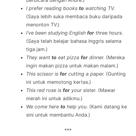
berbicara dengan Andre.)
I prefer reading books
to
watching TV.
(Saya lebih suka membaca buku daripada
menonton TV.)
I’ve been studying English
for
three hours.
(Saya telah belajar bahasa Inggris selama
tiga jam.)
They want
to
eat pizza
for
dinner.
(Mereka
ingin makan pizza untuk makan malam.)
This scissor is
for
cutting a paper.
(Gunting
ini untuk memotong kertas.)
This red rose is
for
your sister.
(Mawar
merah ini untuk adikmu.)
We come here
to
help you.
(Kami datang ke
sini untuk membantu Anda.)
***