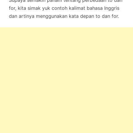
Supaya semakin paham tentang perbedaan to dan
for, kita simak yuk contoh kalimat bahasa Inggris
dan artinya menggunakan kata depan to dan for.