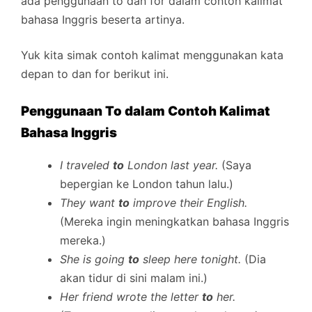
ada penggunaan to dan for dalam contoh kalimat
bahasa Inggris beserta artinya.
Yuk kita simak contoh kalimat menggunakan kata
depan to dan for berikut ini.
Penggunaan To dalam Contoh Kalimat
Bahasa Inggris
I traveled
to
London last year.
(Saya
bepergian ke London tahun lalu.)
They want
to
improve their English.
(Mereka ingin meningkatkan bahasa Inggris
mereka.)
She is going
to
sleep here tonight.
(Dia
akan tidur di sini malam ini.)
Her friend wrote the letter
to
her.