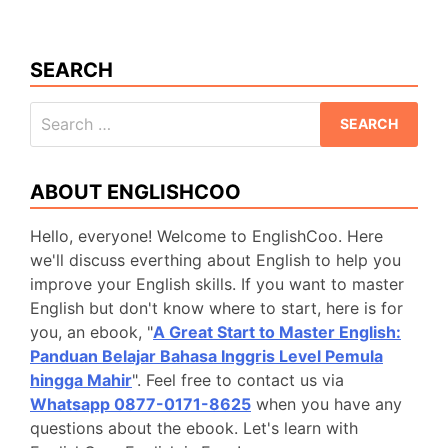
Perfect
Continuous
Tense
SEARCH
Positif
Negatif
Search
Interogatif
for:
ABOUT ENGLISHCOO
Hello, everyone! Welcome to EnglishCoo. Here
we'll discuss everthing about English to help you
improve your English skills. If you want to master
English but don't know where to start, here is for
you, an ebook, "
A Great Start to Master English:
Panduan Belajar Bahasa Inggris Level Pemula
hingga Mahir
". Feel free to contact us via
Whatsapp 0877-0171-8625
when you have any
questions about the ebook. Let's learn with