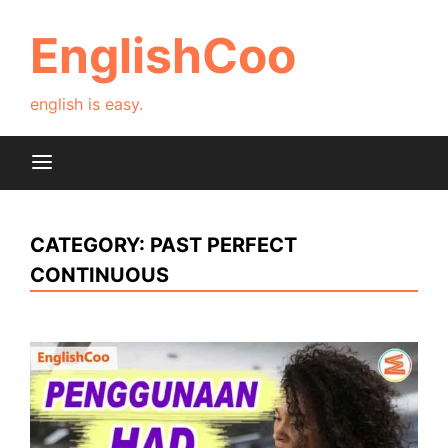
Skip
to
EnglishCoo
content
english is easy.
CATEGORY:
PAST PERFECT
CONTINUOUS