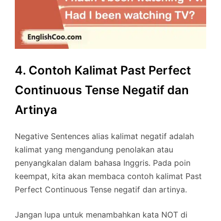
4. Contoh Kalimat Past Perfect
Continuous Tense Negatif dan
Artinya
Negative Sentences alias kalimat negatif adalah
kalimat yang mengandung penolakan atau
penyangkalan dalam bahasa Inggris. Pada poin
keempat, kita akan membaca contoh kalimat Past
Perfect Continuous Tense negatif dan artinya.
Jangan lupa untuk menambahkan kata NOT di