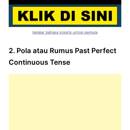
belajar bahasa inggris untuk pemula
2. Pola atau Rumus Past Perfect
Continuous Tense