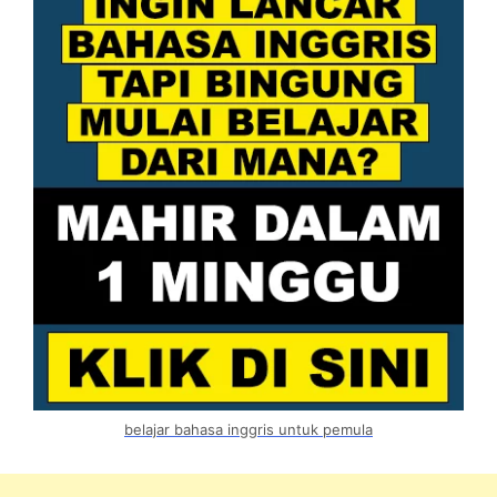
belajar bahasa inggris untuk pemula