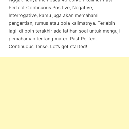
Perfect Continuous Positive, Negative,
Interrogative, kamu juga akan memahami
pengertian, rumus atau pola kalimatnya. Terlebih
lagi, di poin terakhir ada latihan soal untuk menguji
pemahaman tentang materi Past Perfect
Continuous Tense. Let’s get started!