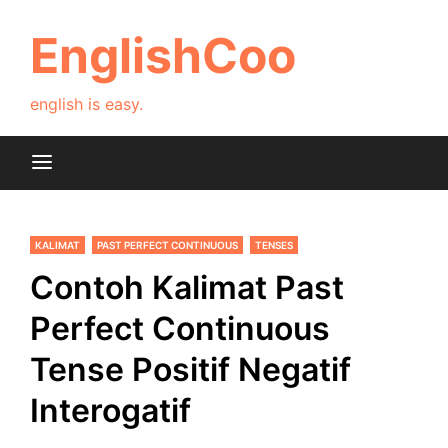
Skip
to
EnglishCoo
content
english is easy.
KALIMAT
PAST PERFECT CONTINUOUS
TENSES
Contoh Kalimat Past
Perfect Continuous
Tense Positif Negatif
Interogatif