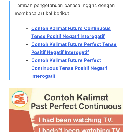
Tambah pengetahuan bahasa Inggris dengan
membaca artikel berikut:
Contoh Kalimat Future Continuous
Tense Positif Negatif Interogatif
Contoh Kalimat Future Perfect Tense
Positif Negatif Interogatif
Contoh Kalimat Future Perfect
Continuous Tense Positif Negatif
Interogatif