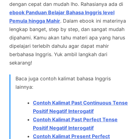
dengan cepat dan mudah lho. Rahasianya ada di
ebook Panduan Belajar Bahasa Inggris level
Pemula hingga Mahir
. Dalam ebook ini materinya
lengkap banget, step by step, dan sangat mudah
dipahami. Kamu akan tahu materi apa yang harus
dipelajari terlebih dahulu agar dapat mahir
berbahasa Inggris. Yuk ambil langkah dari
sekarang!
Baca juga contoh kalimat bahasa Inggris
lainnya:
Contoh Kalimat Past Continuous Tense
Positif Negatif Interogatif
Contoh Kalimat Past Perfect Tense
Positif Negatif Interogatif
Contoh Kalimat Present Perfect