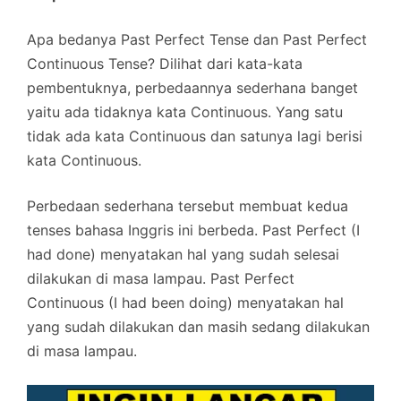
Apa bedanya Past Perfect Tense dan Past Perfect
Continuous Tense? Dilihat dari kata-kata
pembentuknya, perbedaannya sederhana banget
yaitu ada tidaknya kata Continuous. Yang satu
tidak ada kata Continuous dan satunya lagi berisi
kata Continuous.
Perbedaan sederhana tersebut membuat kedua
tenses bahasa Inggris ini berbeda. Past Perfect (I
had done) menyatakan hal yang sudah selesai
dilakukan di masa lampau. Past Perfect
Continuous (I had been doing) menyatakan hal
yang sudah dilakukan dan masih sedang dilakukan
di masa lampau.