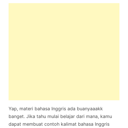
Yap, materi bahasa Inggris ada buanyaaakk
banget. Jika tahu mulai belajar dari mana, kamu
dapat membuat contoh kalimat bahasa Inggris