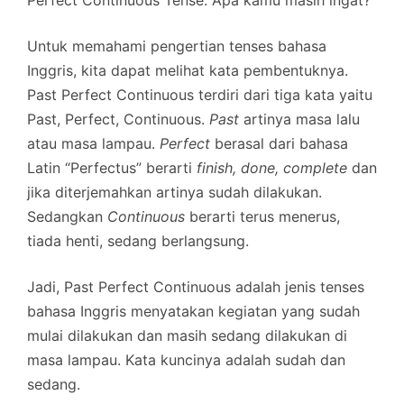
Perfect Continuous Tense. Apa kamu masih ingat?
Untuk memahami pengertian tenses bahasa
Inggris, kita dapat melihat kata pembentuknya.
Past Perfect Continuous terdiri dari tiga kata yaitu
Past, Perfect, Continuous.
Past
artinya masa lalu
atau masa lampau.
Perfect
berasal dari bahasa
Latin “Perfectus” berarti
finish, done, complete
dan
jika diterjemahkan artinya sudah dilakukan.
Sedangkan
Continuous
berarti terus menerus,
tiada henti, sedang berlangsung.
Jadi, Past Perfect Continuous adalah jenis tenses
bahasa Inggris menyatakan kegiatan yang sudah
mulai dilakukan dan masih sedang dilakukan di
masa lampau. Kata kuncinya adalah sudah dan
sedang.