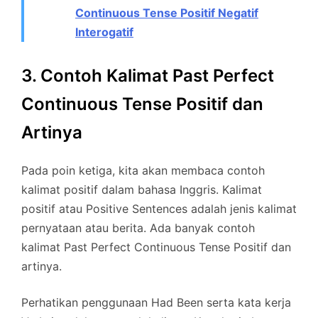
Continuous Tense Positif Negatif
Interogatif
3. Contoh Kalimat Past Perfect
Continuous Tense Positif dan
Artinya
Pada poin ketiga, kita akan membaca contoh
kalimat positif dalam bahasa Inggris. Kalimat
positif atau Positive Sentences adalah jenis kalimat
pernyataan atau berita. Ada banyak contoh
kalimat Past Perfect Continuous Tense Positif dan
artinya.
Perhatikan penggunaan Had Been serta kata kerja