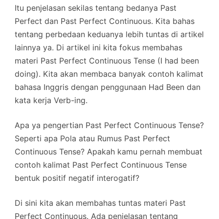
Itu penjelasan sekilas tentang bedanya Past
Perfect dan Past Perfect Continuous. Kita bahas
tentang perbedaan keduanya lebih tuntas di artikel
lainnya ya. Di artikel ini kita fokus membahas
materi Past Perfect Continuous Tense (I had been
doing). Kita akan membaca banyak contoh kalimat
bahasa Inggris dengan penggunaan Had Been dan
kata kerja Verb-ing.
Apa ya pengertian Past Perfect Continuous Tense?
Seperti apa Pola atau Rumus Past Perfect
Continuous Tense? Apakah kamu pernah membuat
contoh kalimat Past Perfect Continuous Tense
bentuk positif negatif interogatif?
Di sini kita akan membahas tuntas materi Past
Perfect Continuous. Ada penjelasan tentang