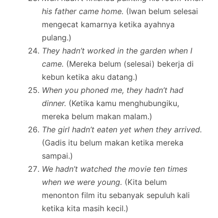
his father came home.
(Iwan belum selesai
mengecat kamarnya ketika ayahnya
pulang.)
They hadn’t worked in the garden when I
came.
(Mereka belum (selesai) bekerja di
kebun ketika aku datang.)
When you phoned me, they hadn’t had
dinner.
(Ketika kamu menghubungiku,
mereka belum makan malam.)
The girl hadn’t eaten yet when they arrived.
(Gadis itu belum makan ketika mereka
sampai.)
We hadn’t watched the movie ten times
when we were young.
(Kita belum
menonton film itu sebanyak sepuluh kali
ketika kita masih kecil.)