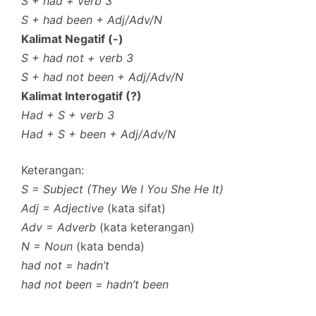
S + had + verb 3
S + had been + Adj/Adv/N
Kalimat Negatif (-)
S + had not + verb 3
S + had not been + Adj/Adv/N
Kalimat Interogatif (?)
Had + S + verb 3
Had + S + been + Adj/Adv/N
Keterangan:
S = Subject (They We I You She He It)
Adj = Adjective
(kata sifat)
Adv = Adverb
(kata keterangan)
N = Noun
(kata benda)
had not = hadn’t
had not been = hadn’t been