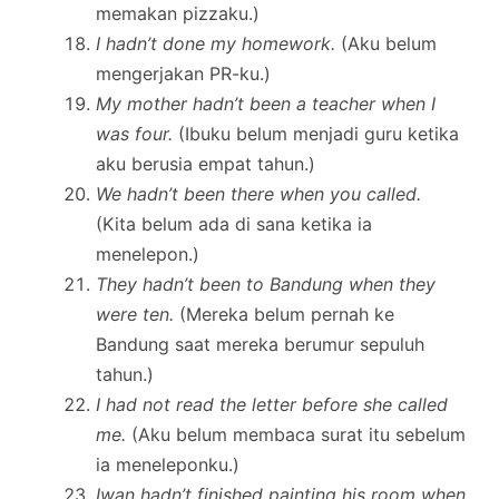
memakan pizzaku.)
I hadn’t done my homework.
(Aku belum
mengerjakan PR-ku.)
My mother hadn’t been a teacher when I
was four.
(Ibuku belum menjadi guru ketika
aku berusia empat tahun.)
We hadn’t been there when you called.
(Kita belum ada di sana ketika ia
menelepon.)
They hadn’t been to Bandung when they
were ten.
(Mereka belum pernah ke
Bandung saat mereka berumur sepuluh
tahun.)
I had not read the letter before she called
me.
(Aku belum membaca surat itu sebelum
ia meneleponku.)
Iwan hadn’t finished painting his room when