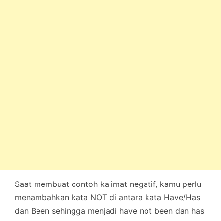
Saat membuat contoh kalimat negatif, kamu perlu
menambahkan kata NOT di antara kata Have/Has
dan Been sehingga menjadi have not been dan has