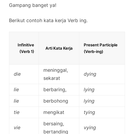
Gampang banget ya!
Berikut contoh kata kerja Verb ing.
Infinitive
Present Participle
Arti Kata Kerja
(Verb 1)
(Verb-ing)
meninggal,
die
dying
sekarat
lie
berbaring,
lying
lie
berbohong
lying
tie
mengikat
tying
bersaing,
vie
vying
bertanding