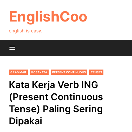
Skip
to
EnglishCoo
content
english is easy.
GRAMMAR
KOSAKATA
PRESENT CONTINUOUS
TENSES
Kata Kerja Verb ING
(Present Continuous
Tense) Paling Sering
Dipakai