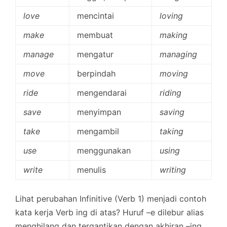
love
mencintai
loving
make
membuat
making
manage
mengatur
managing
move
berpindah
moving
ride
mengendarai
riding
save
menyimpan
saving
take
mengambil
taking
use
menggunakan
using
write
menulis
writing
Lihat perubahan Infinitive (Verb 1) menjadi contoh
kata kerja Verb ing di atas? Huruf –e dilebur alias
menghilang dan tergantikan dengan akhiran –ing.