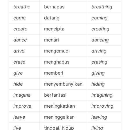
breathe
bernapas
breathing
come
datang
coming
create
mencipta
creating
dance
menari
dancing
drive
mengemudi
driving
erase
menghapus
erasing
give
memberi
giving
hide
menyembunyikan
hiding
imagine
berfantasi
imagining
improve
meningkatkan
improving
leave
meninggalkan
leaving
live
tinggal, hidup
living