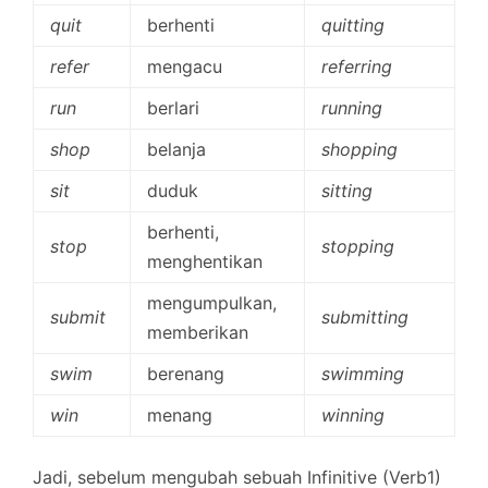
quit
berhenti
quitting
refer
mengacu
referring
run
berlari
running
shop
belanja
shopping
sit
duduk
sitting
berhenti,
stop
stopping
menghentikan
mengumpulkan,
submit
submitting
memberikan
swim
berenang
swimming
win
menang
winning
Jadi, sebelum mengubah sebuah Infinitive (Verb1)