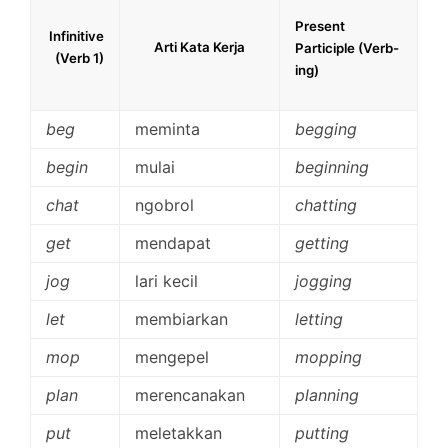
Present
Infinitive
Arti Kata Kerja
Participle (Verb-
(Verb 1)
ing)
beg
meminta
begging
begin
mulai
beginning
chat
ngobrol
chatting
get
mendapat
getting
jog
lari kecil
jogging
let
membiarkan
letting
mop
mengepel
mopping
plan
merencanakan
planning
put
meletakkan
putting