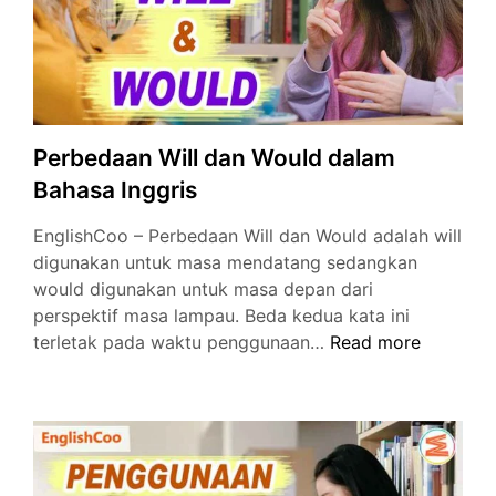
Perbedaan Will dan Would dalam
Bahasa Inggris
EnglishCoo – Perbedaan Will dan Would adalah will
digunakan untuk masa mendatang sedangkan
would digunakan untuk masa depan dari
perspektif masa lampau. Beda kedua kata ini
Perbedaan
terletak pada waktu penggunaan…
Read more
Will
dan
Would
dalam
Bahasa