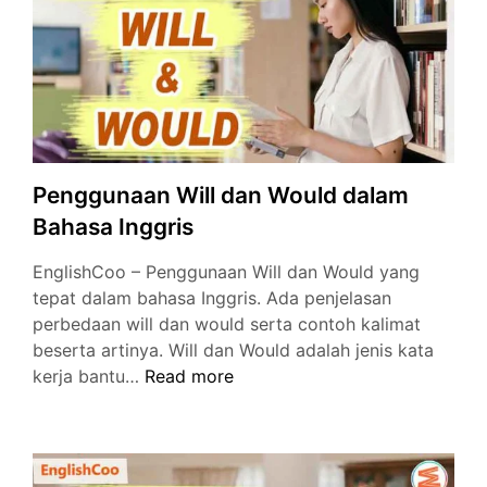
Inggris
Penggunaan Will dan Would dalam
Bahasa Inggris
EnglishCoo – Penggunaan Will dan Would yang
tepat dalam bahasa Inggris. Ada penjelasan
perbedaan will dan would serta contoh kalimat
beserta artinya. Will dan Would adalah jenis kata
Penggunaan
kerja bantu…
Read more
Will
dan
Would
dalam