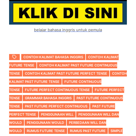
belajar bahasa inggris untuk pemula
CONTOH KALIMAT BAHASA INGGRIS
CONTOH KALIMAT
FUTURE TENSE
CONTOH KALIMAT PAST FUTURE CONTINUOUS
TENSE
CONTOH KALIMAT PAST FUTURE PERFECT TENSE
CONTOH
KALIMAT PAST FUTURE TENSE
FUTURE CONTINUOUS
TENSE
FUTURE PERFECT CONTINUOUS TENSE
FUTURE PERFECT
TENSE
GRAMMAR BAHASA INGGRIS
PAST FUTURE CONTINUOUS
TENSE
PAST FUTURE PERFECT CONTINUOUS
PAST FUTURE
PERFECT TENSE
PENGGUNAAN WILL
PENGGUNAAN WILL DAN
WOULD
PENGGUNAAN WOULD
PERBEDAAN WILL DAN
WOULD
RUMUS FUTURE TENSE
RUMUS PAST FUTURE
SIMPLE