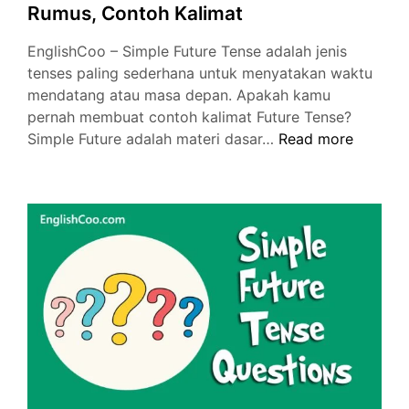
Rumus, Contoh Kalimat
EnglishCoo – Simple Future Tense adalah jenis
tenses paling sederhana untuk menyatakan waktu
mendatang atau masa depan. Apakah kamu
pernah membuat contoh kalimat Future Tense?
Simple
Simple Future adalah materi dasar…
Read more
Future
Tense
–
Pengertian,
Rumus,
Contoh
Kalimat