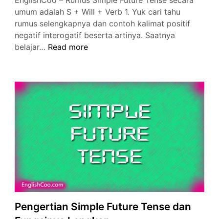
umum adalah S + Will + Verb 1. Yuk cari tahu
rumus selengkapnya dan contoh kalimat positif
negatif interogatif beserta artinya. Saatnya
Rumus
belajar…
Read more
Simple
Future
Tense
Positif
Negatif
Interogatif
Pengertian Simple Future Tense dan