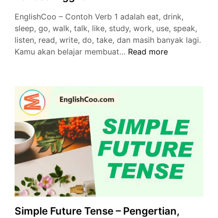
EnglishCoo – Contoh Verb 1 adalah eat, drink,
sleep, go, walk, talk, like, study, work, use, speak,
listen, read, write, do, take, dan masih banyak lagi.
Contoh
Kamu akan belajar membuat…
Read more
Verb
1
dan
Artinya
–
Kata
Kerja
Bahasa
Inggris
Simple Future Tense – Pengertian,