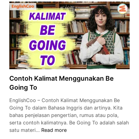
Will
Be
dalam
Bahasa
Inggris
Contoh Kalimat Menggunakan Be
Going To
EnglishCoo – Contoh Kalimat Menggunakan Be
Going To dalam Bahasa Inggris dan artinya. Kita
bahas penjelasan pengertian, rumus atau pola,
serta contoh kalimatnya. Be Going To adalah salah
Contoh
satu materi…
Read more
Kalimat