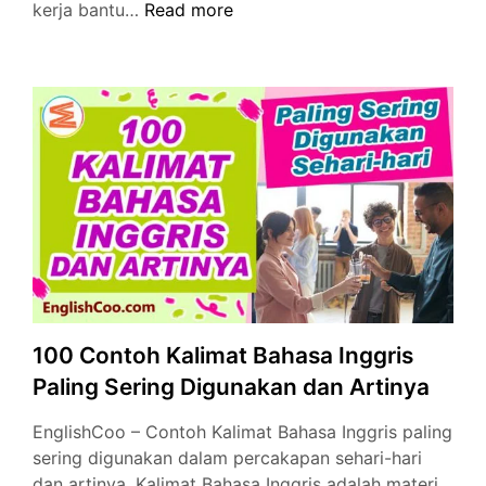
Penggunaan
kerja bantu…
Read more
Will
dan
Would
dalam
Bahasa
Inggris
100 Contoh Kalimat Bahasa Inggris
Paling Sering Digunakan dan Artinya
EnglishCoo – Contoh Kalimat Bahasa Inggris paling
sering digunakan dalam percakapan sehari-hari
dan artinya. Kalimat Bahasa Inggris adalah materi