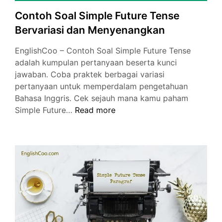
Contoh Soal Simple Future Tense
Bervariasi dan Menyenangkan
EnglishCoo – Contoh Soal Simple Future Tense
adalah kumpulan pertanyaan beserta kunci
jawaban. Coba praktek berbagai variasi
pertanyaan untuk memperdalam pengetahuan
Bahasa Inggris. Cek sejauh mana kamu paham
Contoh
Simple Future…
Read more
Soal
Simple
Future
Tense
Bervariasi
dan
Menyenangkan