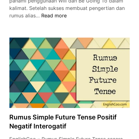
pahami penggunaan Will dan Be Going To dalam
kalimat. Setelah sukses membuat pengertian dan
Contoh
rumus alias…
Read more
Kalimat
Simple
Future
Tense
Positif
Negatif
Interogatif
Rumus Simple Future Tense Positif
Negatif Interogatif
EnglishCoo – Rumus Simple Future Tense secara