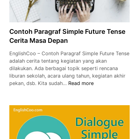
Contoh Paragraf Simple Future Tense
Cerita Masa Depan
EnglishCoo – Contoh Paragraf Simple Future Tense
adalah cerita tentang kegiatan yang akan
dilakukan. Ada berbagai topik seperti rencana
liburan sekolah, acara ulang tahun, kegiatan akhir
Contoh
pekan, dsb. Kita sudah…
Read more
Paragraf
Simple
Future
Tense
Cerita
Masa
Depan