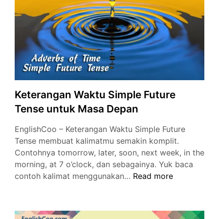
3,
4
Orang
Rencana
Masa
Depan
Keterangan Waktu Simple Future
Tense untuk Masa Depan
EnglishCoo – Keterangan Waktu Simple Future
Tense membuat kalimatmu semakin komplit.
Contohnya tomorrow, later, soon, next week, in the
morning, at 7 o’clock, dan sebagainya. Yuk baca
Keterangan
contoh kalimat menggunakan…
Read more
Waktu
Simple
Future