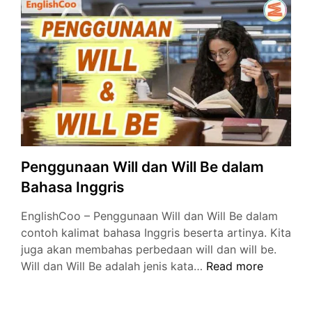
Inggris
dan
Artinya
Penggunaan Will dan Will Be dalam
Bahasa Inggris
EnglishCoo – Penggunaan Will dan Will Be dalam
contoh kalimat bahasa Inggris beserta artinya. Kita
juga akan membahas perbedaan will dan will be.
Penggunaan
Will dan Will Be adalah jenis kata…
Read more
Will
dan