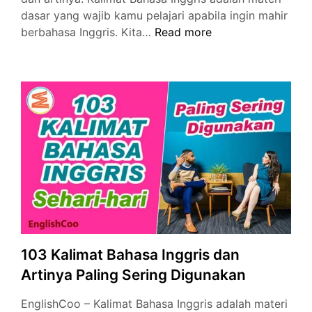
dasar yang wajib kamu pelajari apabila ingin mahir
100
berbahasa Inggris. Kita…
Read more
Contoh
Kalimat
Bahasa
Inggris
Paling
Sering
Digunakan
dan
Artinya
103 Kalimat Bahasa Inggris dan
Artinya Paling Sering Digunakan
EnglishCoo – Kalimat Bahasa Inggris adalah materi