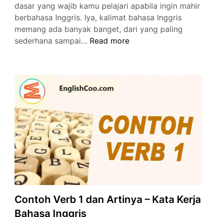
dasar yang wajib kamu pelajari apabila ingin mahir
berbahasa Inggris. Iya, kalimat bahasa Inggris
memang ada banyak banget, dari yang paling
103
sederhana sampai…
Read more
Kalimat
Bahasa
Inggris
dan
Artinya
Paling
Sering
Digunakan
Contoh Verb 1 dan Artinya – Kata Kerja
Bahasa Inggris