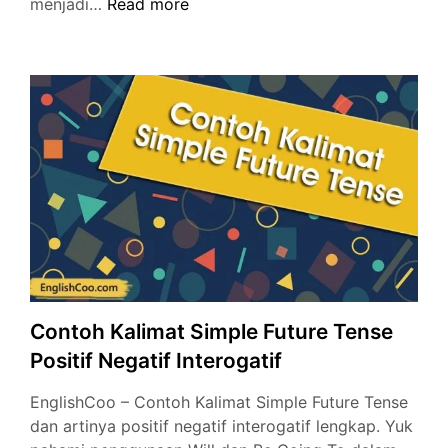
Contoh
menjadi…
Read more
Kalimat
Aktif
dan
Pasif
Simple
Future
Tense
Lengkap
Banget
Contoh Kalimat Simple Future Tense
Positif Negatif Interogatif
EnglishCoo – Contoh Kalimat Simple Future Tense
dan artinya positif negatif interogatif lengkap. Yuk