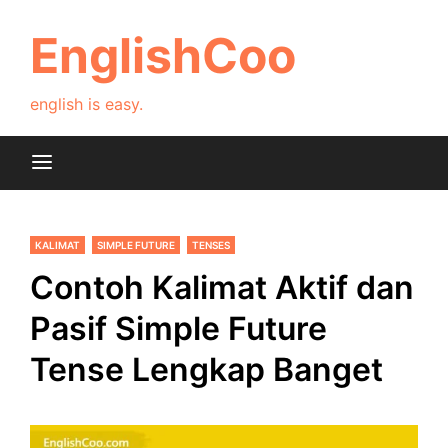
Skip
to
EnglishCoo
content
english is easy.
KALIMAT
SIMPLE FUTURE
TENSES
Contoh Kalimat Aktif dan
Pasif Simple Future
Tense Lengkap Banget