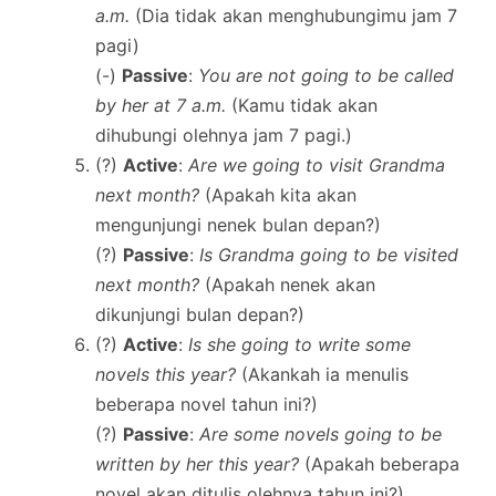
a.m.
(Dia tidak akan menghubungimu jam 7
pagi)
(-)
Passive
:
You are not going to be called
by her at 7 a.m.
(Kamu tidak akan
dihubungi olehnya jam 7 pagi.)
(?)
Active
:
Are we going to visit Grandma
next month?
(Apakah kita akan
mengunjungi nenek bulan depan?)
(?)
Passive
:
Is Grandma going to be visited
next month?
(Apakah nenek akan
dikunjungi bulan depan?)
(?)
Active
:
Is she going to write some
novels this year?
(Akankah ia menulis
beberapa novel tahun ini?)
(?)
Passive
:
Are some novels going to be
written by her this year?
(Apakah beberapa
novel akan ditulis olehnya tahun ini?)