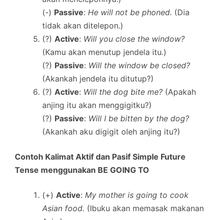
(-)
Passive
:
He will not be phoned.
(Dia
tidak akan ditelepon.)
(?)
Active
:
Will you close the window?
(Kamu akan menutup jendela itu.)
(?)
Passive
:
Will the window be closed?
(Akankah jendela itu ditutup?)
(?)
Active
:
Will the dog bite me?
(Apakah
anjing itu akan menggigitku?)
(?)
Passive
:
Will I be bitten by the dog?
(Akankah aku digigit oleh anjing itu?)
Contoh Kalimat Aktif dan Pasif Simple Future
Tense menggunakan BE GOING TO
(+)
Active
:
My mother is going to cook
Asian food.
(Ibuku akan memasak makanan