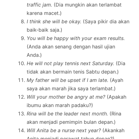
traffic jam.
(Dia mungkin akan terlambat
karena macet.)
I think she will be okay.
(Saya pikir dia akan
baik-baik saja.)
You will be happy with your exam results.
(Anda akan senang dengan hasil ujian
Anda.)
He will not play tennis next Saturday.
(Dia
tidak akan bermain tenis Sabtu depan.)
My father will be upset if I am late.
(Ayah
saya akan marah jika saya terlambat.)
Will your mother be angry at me?
(Apakah
ibumu akan marah padaku?)
Rina will be the leader next month.
(Rina
akan menjadi pemimpin bulan depan.)
Will Anita be a nurse next year?
(Akankah
Anita menjadi perawat tahun depan?)