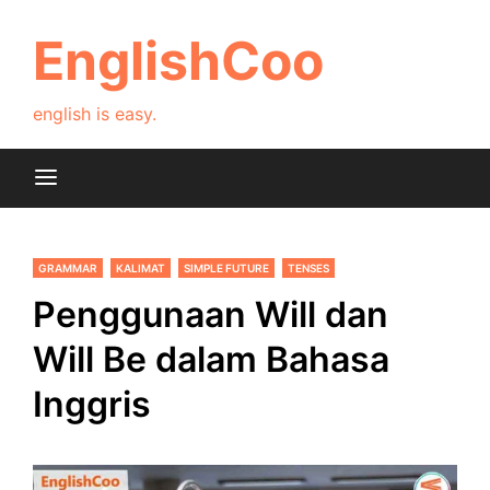
Skip
to
EnglishCoo
content
english is easy.
GRAMMAR
KALIMAT
SIMPLE FUTURE
TENSES
Penggunaan Will dan
Will Be dalam Bahasa
Inggris