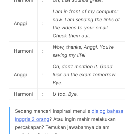
Harmoni
:
Oh, that sounds great.
I am in front of my computer
now. I am sending the links of
Anggi
:
the videos to your email.
Check them out.
Wow, thanks, Anggi. You’re
Harmoni
:
saving my life!
Oh, don’t mention it. Good
Anggi
:
luck on the exam tomorrow.
Bye.
Harmoni
:
U too. Bye.
Sedang mencari inspirasi menulis
dialog bahasa
Inggris 2 orang
? Atau ingin mahir melakukan
percakapan? Temukan jawabannya dalam