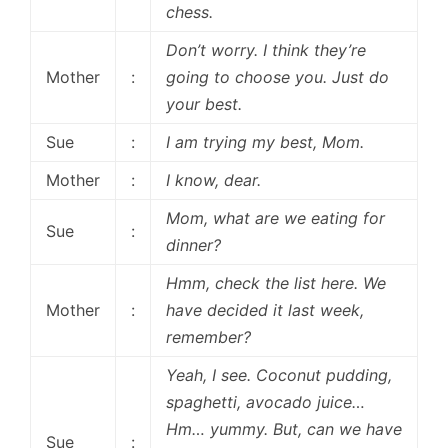
chess.
Don’t worry. I think they’re
Mother
:
going to choose you. Just do
your best.
Sue
:
I am trying my best, Mom.
Mother
:
I know, dear.
Mom, what are we eating for
Sue
:
dinner?
Hmm, check the list here. We
Mother
:
have decided it last week,
remember?
Yeah, I see. Coconut pudding,
spaghetti, avocado juice…
Hm… yummy. But, can we have
Sue
: