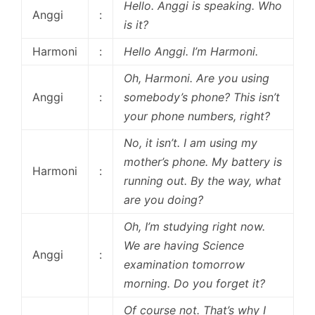
Hello. Anggi is speaking. Who
Anggi
:
is it?
Harmoni
:
Hello Anggi. I’m Harmoni.
Oh, Harmoni. Are you using
Anggi
:
somebody’s phone? This isn’t
your phone numbers, right?
No, it isn’t. I am using my
mother’s phone. My battery is
Harmoni
:
running out. By the way, what
are you doing?
Oh, I’m studying right now.
We are having Science
Anggi
:
examination tomorrow
morning. Do you forget it?
Of course not. That’s why I