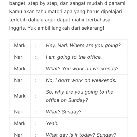
banget, step by step, dan sangat mudah dipahami.
Kamu akan tahu materi apa yang harus dipelajari
terlebih dahulu agar dapat mahir berbahasa
Inggris. Yuk ambil langkah dari sekarang!
Mark
:
Hey, Nari. Where are you going?
Nari
:
I am going to the office.
Mark
:
What? You work on weekends?
Nari
:
No, I don’t work on weekends.
So, why are you going to the
Mark
:
office on Sunday?
Nari
:
What? Sunday?
Mark
:
Yeah.
Nari
:
What day is it today? Sunday?