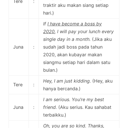
Tere
:
traktir aku makan siang setiap
hari.)
If
I have become a boss by
2020
, I will pay your lunch every
single day in a month.
(Jika aku
Juna
:
sudah jadi boss pada tahun
2020, akan kubayar makan
siangmu setiap hari dalam satu
bulan.)
Hey, I am just kidding.
(Hey, aku
Tere
:
hanya bercanda.)
I am serious. You’re my best
Juna
:
friend.
(Aku serius. Kau sahabat
terbaikku.)
Oh, you are so kind. Thanks,