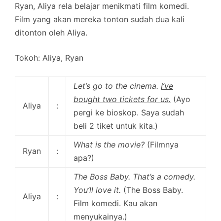
Ryan, Aliya rela belajar menikmati film komedi.
Film yang akan mereka tonton sudah dua kali
ditonton oleh Aliya.
Tokoh:
Aliya, Ryan
Let’s go to the cinema.
I’ve
bought two tickets for us.
(Ayo
Aliya
:
pergi ke bioskop. Saya sudah
beli 2 tiket untuk kita.)
What is the movie?
(Filmnya
Ryan
:
apa?)
The Boss Baby. That’s a comedy.
You’ll love it.
(The Boss Baby.
Aliya
:
Film komedi. Kau akan
menyukainya.)