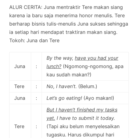
ALUR CERITA:
Juna mentraktir Tere makan siang
karena ia baru saja menerima honor menulis. Tere
berharap bisnis tulis-menulis Juna sukses sehingga
ia setiap hari mendapat traktiran makan siang.
Tokoh:
Juna dan Tere
By the way,
have you had your
Juna
:
lunch?
(Ngomong-ngomong, apa
kau sudah makan?)
Tere
:
No, I haven’t.
(Belum.)
Juna
:
Let’s go eating!
(Ayo makan!)
But I haven’t finished my tasks
yet.
I have to submit it today.
Tere
:
(Tapi aku belum menyelesaikan
tugasku. Harus dikumpul hari