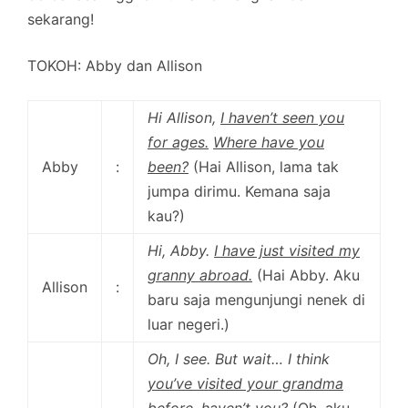
sekarang!
TOKOH:
Abby dan Allison
Hi Allison,
I haven’t seen you
for ages.
Where have you
Abby
:
been?
(Hai Allison, lama tak
jumpa dirimu. Kemana saja
kau?)
Hi, Abby.
I have just visited my
granny abroad.
(Hai Abby. Aku
Allison
:
baru saja mengunjungi nenek di
luar negeri.)
Oh, I see. But wait… I think
you’ve visited your grandma