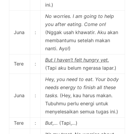
ini.)
No worries. I am going to help
you after eating. Come on!
Juna
:
(Nggak usah khawatir. Aku akan
membantumu setelah makan
nanti. Ayo!)
But I haven’t felt hungry yet.
Tere
:
(Tapi aku belum ngerasa lapar.)
Hey, you need to eat. Your body
needs energy to finish all these
Juna
:
tasks.
(Hey, kau harus makan.
Tubuhmu perlu energi untuk
menyelesaikan semua tugas ini.)
Tere
:
But,…
(Tapi,…)