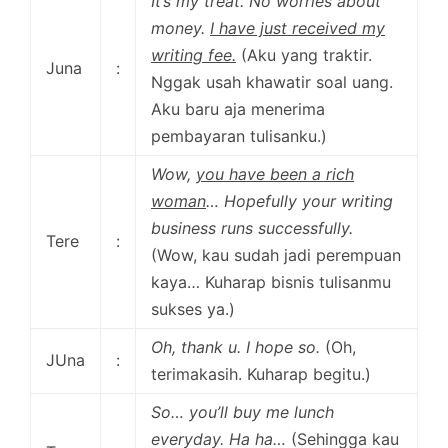
It’s my treat. No worries about
money.
I have just received my
writing fee.
(Aku yang traktir.
Juna
:
Nggak usah khawatir soal uang.
Aku baru aja menerima
pembayaran tulisanku.)
Wow,
you have been a rich
woman
… Hopefully your writing
business runs successfully.
Tere
:
(Wow, kau sudah jadi perempuan
kaya… Kuharap bisnis tulisanmu
sukses ya.)
Oh, thank u. I hope so.
(Oh,
JUna
:
terimakasih. Kuharap begitu.)
So… you’ll buy me lunch
everyday. Ha ha…
(Sehingga kau