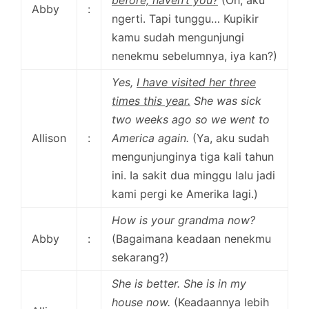
before, haven’t you?
(Oh, aku
Abby
:
ngerti. Tapi tunggu… Kupikir
kamu sudah mengunjungi
nenekmu sebelumnya, iya kan?)
Yes,
I have visited her three
times this year.
She was sick
two weeks ago so we went to
Allison
:
America again.
(Ya, aku sudah
mengunjunginya tiga kali tahun
ini. Ia sakit dua minggu lalu jadi
kami pergi ke Amerika lagi.)
How is your grandma now?
Abby
:
(Bagaimana keadaan nenekmu
sekarang?)
She is better. She is in my
house now.
(Keadaannya lebih