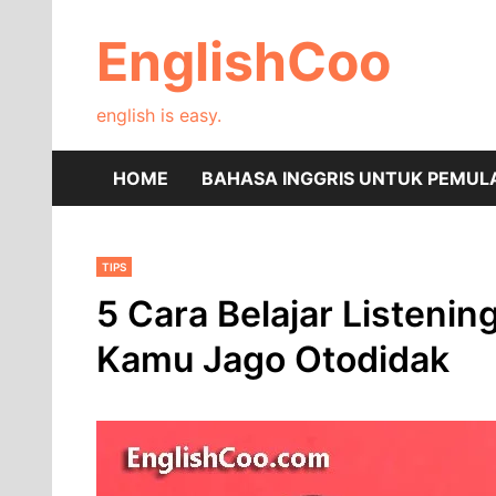
Skip
to
EnglishCoo
content
english is easy.
HOME
BAHASA INGGRIS UNTUK PEMUL
TIPS
5 Cara Belajar Listening
Kamu Jago Otodidak