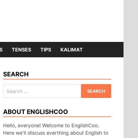
S
TENSES
TIPS
KALIMAT
SEARCH
Search
for:
ABOUT ENGLISHCOO
Hello, everyone! Welcome to EnglishCoo.
Here we'll discuss everthing about English to