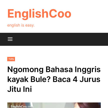
Skip
to
EnglishCoo
content
english is easy.
TIPS
Ngomong Bahasa Inggris
kayak Bule? Baca 4 Jurus
Jitu Ini