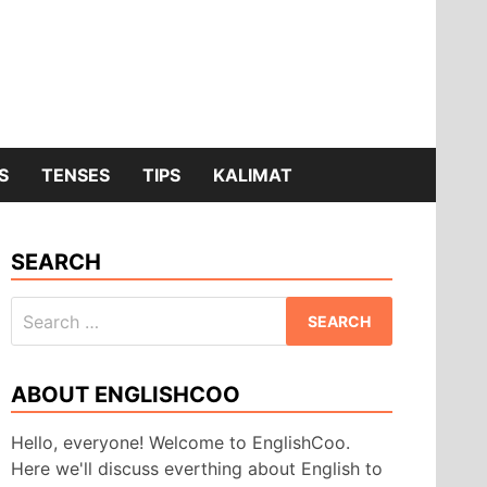
S
TENSES
TIPS
KALIMAT
SEARCH
Search
for:
ABOUT ENGLISHCOO
Hello, everyone! Welcome to EnglishCoo.
Here we'll discuss everthing about English to