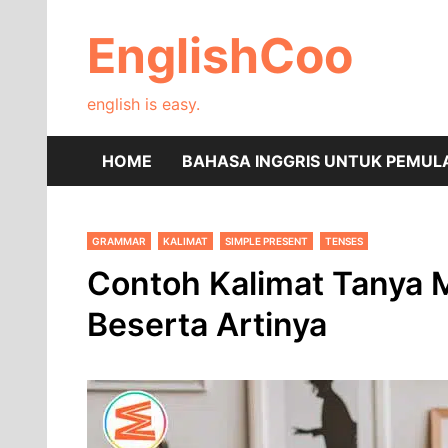
Skip
to
EnglishCoo
content
english is easy.
HOME
BAHASA INGGRIS UNTUK PEMUL
GRAMMAR
KALIMAT
SIMPLE PRESENT
TENSES
Contoh Kalimat Tanya
Beserta Artinya