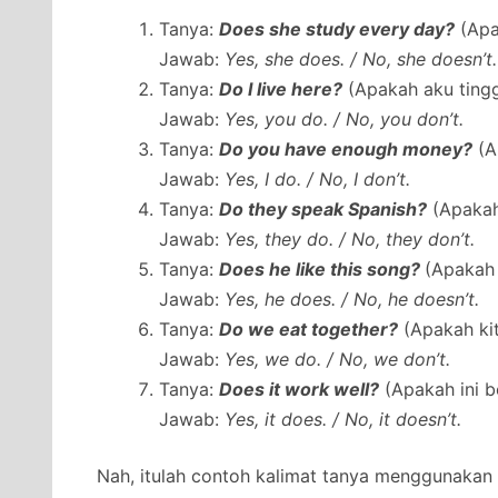
Tanya:
Does she study every day?
(Apak
Jawab:
Yes, she does. / No, she doesn’t.
Tanya:
Do I live here?
(Apakah aku tingga
Jawab:
Yes, you do. / No, you don’t.
Tanya:
Do you have enough money?
(A
Jawab:
Yes, I do. / No, I don’t.
Tanya:
Do they speak Spanish?
(Apakah
Jawab:
Yes, they do. / No, they don’t.
Tanya:
Does he like this song?
(Apakah 
Jawab:
Yes, he does. / No, he doesn’t.
Tanya:
Do we eat together?
(Apakah ki
Jawab:
Yes, we do. / No, we don’t.
Tanya:
Does it work well?
(Apakah ini b
Jawab:
Yes, it does. / No, it doesn’t.
Nah, itulah contoh kalimat tanya menggunakan