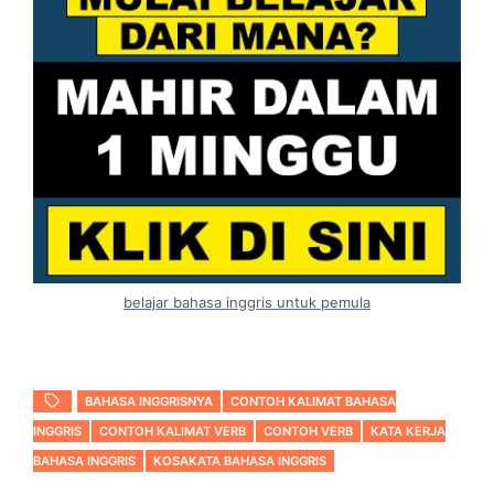
belajar bahasa inggris untuk pemula
BAHASA INGGRISNYA
CONTOH KALIMAT BAHASA
INGGRIS
CONTOH KALIMAT VERB
CONTOH VERB
KATA KERJA
BAHASA INGGRIS
KOSAKATA BAHASA INGGRIS