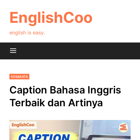
Skip
to
EnglishCoo
content
english is easy.
KOSAKATA
Caption Bahasa Inggris
Terbaik dan Artinya