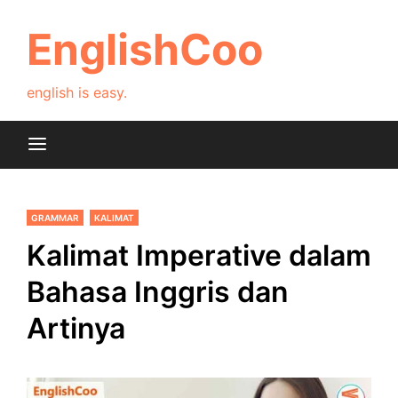
Skip
to
EnglishCoo
content
english is easy.
GRAMMAR
KALIMAT
Kalimat Imperative dalam
Bahasa Inggris dan
Artinya