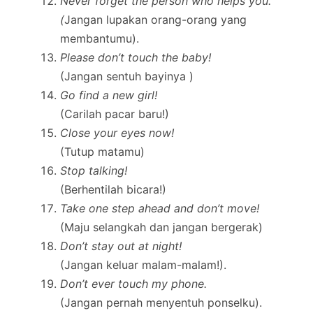
Never forget the person who helps you.
(
Jangan lupakan orang-orang yang
membantumu).
Please don’t touch the baby!
(Jangan sentuh bayinya )
Go find a new girl!
(Carilah pacar baru!)
Close your eyes now!
(Tutup matamu)
Stop talking!
(Berhentilah bicara!)
Take one step ahead and don’t move!
(Maju selangkah dan jangan bergerak)
Don’t stay out at night!
(Jangan keluar malam-malam!).
Don’t ever touch my phone.
(Jangan pernah menyentuh ponselku).