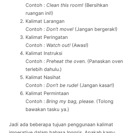
Contoh :
Clean this room!
(Bersihkan
ruangan ini!)
Kalimat Larangan
Contoh :
Don’t move!
(Jangan bergerak!)
Kalimat Peringatan
Contoh :
Watch out!
(Awas!)
Kalimat Instruksi
Contoh :
Preheat the oven.
(Panaskan oven
terlebih dahulu.)
Kalimat Nasihat
Contoh :
Don’t be rude!
(Jangan kasar!)
Kalimat Permintaan
Contoh :
Bring my bag, please.
(Tolong
bawakan tasku ya.)
Jadi ada beberapa tujuan penggunaan kalimat
imperative dalam bahasa Inggris. Apakah kamu