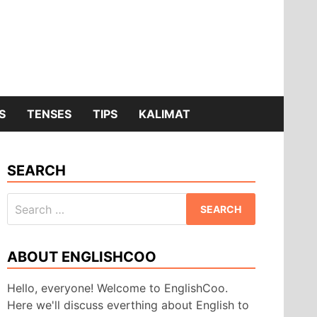
S
TENSES
TIPS
KALIMAT
SEARCH
Search
for:
ABOUT ENGLISHCOO
Hello, everyone! Welcome to EnglishCoo.
Here we'll discuss everthing about English to