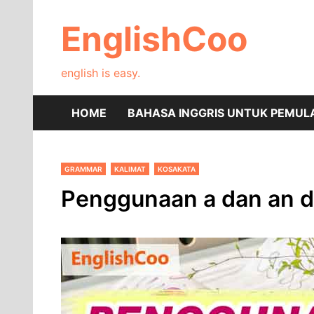
Skip
to
EnglishCoo
content
english is easy.
HOME
BAHASA INGGRIS UNTUK PEMUL
GRAMMAR
KALIMAT
KOSAKATA
Penggunaan a dan an d