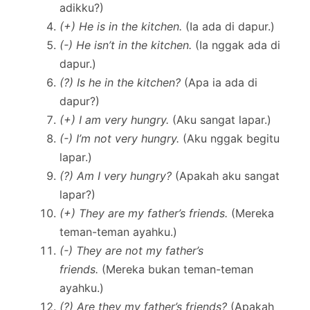
adikku?)
(+) He is in the kitchen.
(Ia ada di dapur.)
(-) He isn’t in the kitchen.
(Ia nggak ada di
dapur.)
(?) Is he in the kitchen?
(Apa ia ada di
dapur?)
(+) I am very hungry.
(Aku sangat lapar.)
(-) I’m not very hungry.
(Aku nggak begitu
lapar.)
(?) Am I very hungry?
(Apakah aku sangat
lapar?)
(+) They are my father’s friends.
(Mereka
teman-teman ayahku.)
(-) They are not my father’s
friends.
(Mereka bukan teman-teman
ayahku.)
(?) Are they my father’s friends?
(Apakah