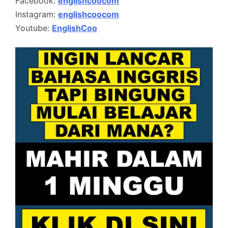
Facebook:
englishcoocom
Instagram:
englishcoocom
Youtube:
EnglishCoo