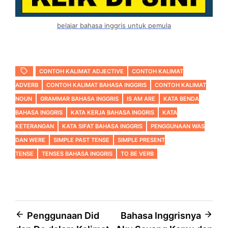
belajar bahasa inggris untuk pemula
CONTOH KALIMAT ADJECTIVE
CONTOH KALIMAT
ADVERB
CONTOH KALIMAT BAHASA INGGRIS
CONTOH KALIMAT
NOUN
GRAMMAR BAHASA INGGRIS
IS AM ARE
KATA BENDA
BAHASA INGGRIS
KATA KERJA BAHASA INGGRIS
KATA
KETERANGAN
KATA SIFAT BAHASA INGGRIS
PENGGUNAAN WAS
DAN WERE
SIMPLE PAST TENSE
SIMPLE PRESENT
TENSE
TENSES BAHASA INGGRIS
TO BE VERB
Post
Penggunaan Did
Bahasa Inggrisnya