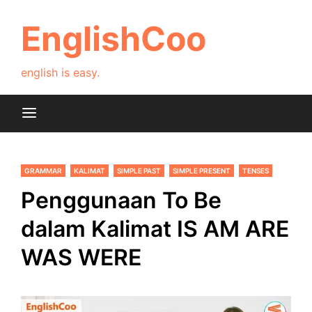
Skip
to
EnglishCoo
content
english is easy.
GRAMMAR
KALIMAT
SIMPLE PAST
SIMPLE PRESENT
TENSES
Penggunaan To Be
dalam Kalimat IS AM ARE
WAS WERE