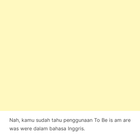
Nah, kamu sudah tahu penggunaan To Be is am are
was were dalam bahasa Inggris.