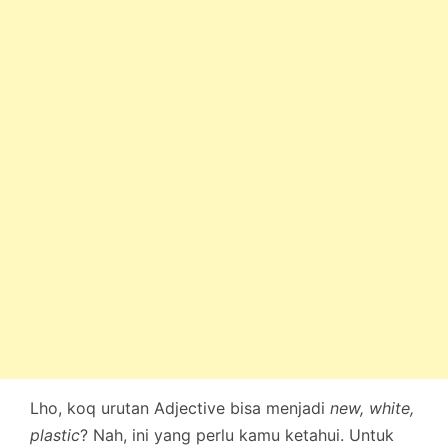
Lho, koq urutan Adjective bisa menjadi
new, white,
plastic
? Nah, ini yang perlu kamu ketahui. Untuk