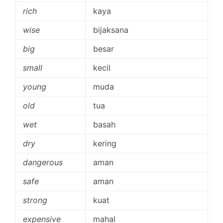
rich
kaya
wise
bijaksana
big
besar
small
kecil
young
muda
old
tua
wet
basah
dry
kering
dangerous
aman
safe
aman
strong
kuat
expensive
mahal