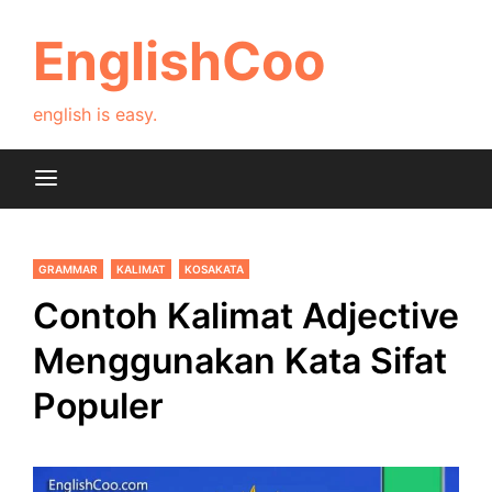
Skip
to
EnglishCoo
content
english is easy.
GRAMMAR
KALIMAT
KOSAKATA
Contoh Kalimat Adjective
Menggunakan Kata Sifat
Populer