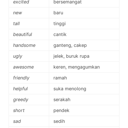
excited
bersemangat
new
baru
tall
tinggi
beautiful
cantik
handsome
ganteng, cakep
ugly
jelek, buruk rupa
awesome
keren, mengagumkan
friendly
ramah
helpful
suka menolong
greedy
serakah
short
pendek
sad
sedih