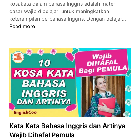
kosakata dalam bahasa Inggris adalah materi
dasar wajib dipelajari untuk meningkatkan
Kosak
keterampilan berbahasa Inggris. Dengan belajar…
dalam
Read more
Bahas
Inggri
dan
Artin
Sehar
Hari
Kata Kata Bahasa Inggris dan Artinya
Wajib Dihafal Pemula