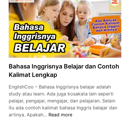
Cara
Membacanya
Mudah
Bahasa Inggrisnya Belajar dan Contoh
Kalimat Lengkap
EnglishCoo – Bahasa Inggrisnya belajar adalah
study atau learn. Ada juga kosakata lain seperti
pelajar, pengajar, mengajar, dan pelajaran. Selain
itu ada contoh kalimat bahasa Inggris belajar dan
Bahasa
artinya. Apakah…
Read more
Inggrisnya
Belajar