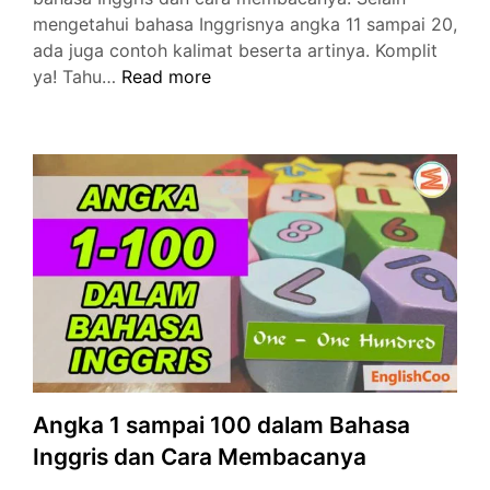
mengetahui bahasa Inggrisnya angka 11 sampai 20,
ada juga contoh kalimat beserta artinya. Komplit
Bahasa
ya! Tahu…
Read more
Inggris
11
sampai
20
dan
Cara
Membacanya
Lengkap
Angka 1 sampai 100 dalam Bahasa
Inggris dan Cara Membacanya