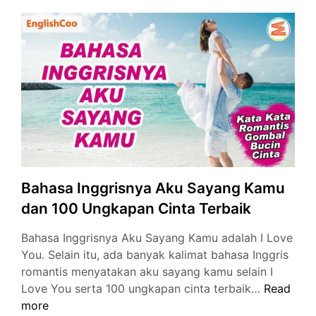
dan
Contoh
Kalimat
Lengkap
Bahasa Inggrisnya Aku Sayang Kamu
dan 100 Ungkapan Cinta Terbaik
Bahasa Inggrisnya Aku Sayang Kamu adalah I Love
You. Selain itu, ada banyak kalimat bahasa Inggris
romantis menyatakan aku sayang kamu selain I
Bahasa
Love You serta 100 ungkapan cinta terbaik…
Read
Inggrisny
more