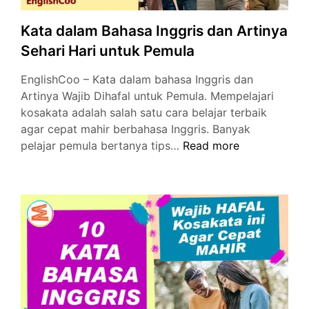
Kata dalam Bahasa Inggris dan Artinya
Sehari Hari untuk Pemula
EnglishCoo – Kata dalam bahasa Inggris dan
Artinya Wajib Dihafal untuk Pemula. Mempelajari
kosakata adalah salah satu cara belajar terbaik
agar cepat mahir berbahasa Inggris. Banyak
Kata
pelajar pemula bertanya tips…
Read more
dalam
Bahasa
Inggris
dan
Artinya
Sehari
Hari
untuk
Pemula