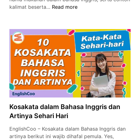
Bahasa
kalimat beserta…
Read more
Inggrisnya
Makan
dan
Nama
Makanan
dalam
Bahasa
Inggris
Kosakata dalam Bahasa Inggris dan
Artinya Sehari Hari
EnglishCoo – Kosakata dalam Bahasa Inggris dan
artinya berikut ini wajib dihafal pemula. Yes,