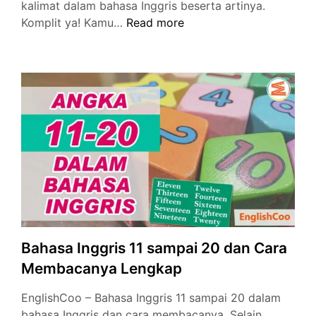
kalimat dalam bahasa Inggris beserta artinya.
Bahasa
Komplit ya! Kamu…
Read more
Inggris
Angka
1
sampai
20
dan
Cara
Membacanya
Bahasa Inggris 11 sampai 20 dan Cara
Membacanya Lengkap
EnglishCoo – Bahasa Inggris 11 sampai 20 dalam
bahasa Inggris dan cara membacanya. Selain