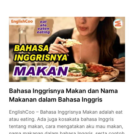
Aku
Sayang
Kamu
dan
100
Ungkapa
Cinta
Terbaik
Bahasa Inggrisnya Makan dan Nama
Makanan dalam Bahasa Inggris
EnglishCoo – Bahasa Inggrisnya Makan adalah eat
atau eating. Ada juga kosakata bahasa Inggris
tentang makan, cara mengatakan aku mau makan,
nama makanan dalam bahasa Inggris, serta contoh