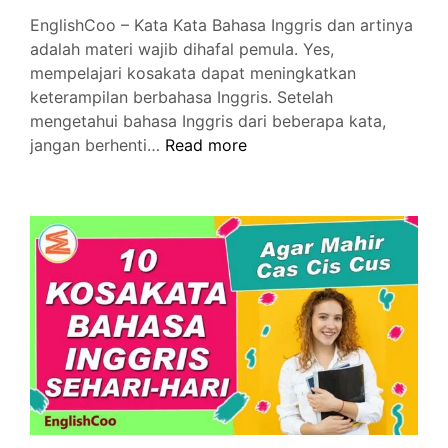
EnglishCoo – Kata Kata Bahasa Inggris dan artinya
adalah materi wajib dihafal pemula. Yes,
mempelajari kosakata dapat meningkatkan
keterampilan berbahasa Inggris. Setelah
mengetahui bahasa Inggris dari beberapa kata,
Kata
jangan berhenti…
Read more
Kata
Bahasa
Inggris
dan
Artinya
Wajib
Dihafal
Pemula