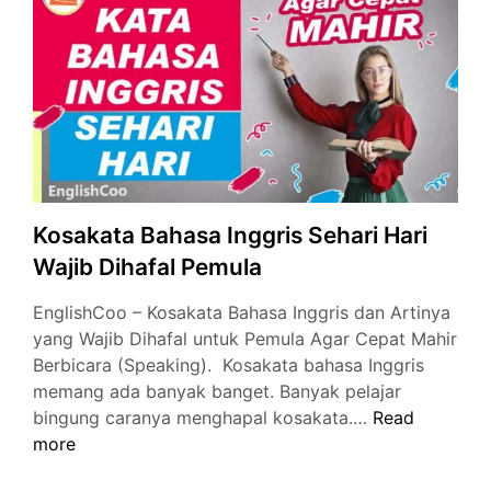
Artinya
Wajib
untuk
Pemula
Kosakata Bahasa Inggris Sehari Hari
Wajib Dihafal Pemula
EnglishCoo – Kosakata Bahasa Inggris dan Artinya
yang Wajib Dihafal untuk Pemula Agar Cepat Mahir
Berbicara (Speaking). Kosakata bahasa Inggris
memang ada banyak banget. Banyak pelajar
Kosakata
bingung caranya menghapal kosakata.…
Read
Bahasa
more
Inggris