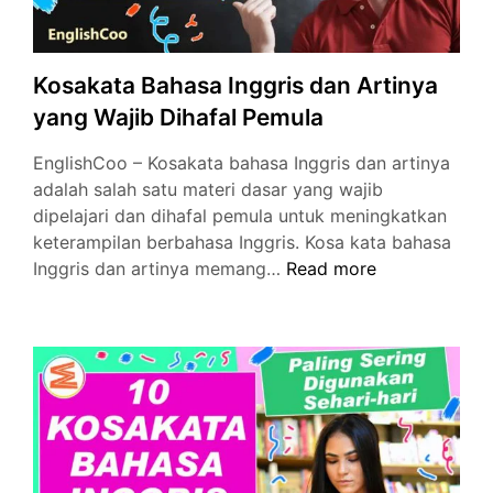
Kosakata Bahasa Inggris dan Artinya
yang Wajib Dihafal Pemula
EnglishCoo – Kosakata bahasa Inggris dan artinya
adalah salah satu materi dasar yang wajib
dipelajari dan dihafal pemula untuk meningkatkan
keterampilan berbahasa Inggris. Kosa kata bahasa
Kosakata
Inggris dan artinya memang…
Read more
Bahasa
Inggris
dan
Artinya
yang
Wajib
Dihafal
Pemula