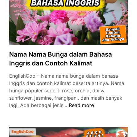
Kerja
Bahasa
Inggris
Nama Nama Bunga dalam Bahasa
Inggris dan Contoh Kalimat
EnglishCoo – Nama nama bunga dalam bahasa
Inggris dan contoh kalimat beserta artinya. Nama
bunga populer seperti rose, orchid, daisy,
sunflower, jasmine, frangipani, dan masih banyak
Nama
lagi. Ada berbagai jenis…
Read more
Nama
Bunga
dalam
Bahasa