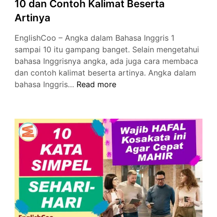
10 dan Contoh Kalimat Beserta
Artinya
EnglishCoo – Angka dalam Bahasa Inggris 1
sampai 10 itu gampang banget. Selain mengetahui
bahasa Inggrisnya angka, ada juga cara membaca
dan contoh kalimat beserta artinya. Angka dalam
Angka
bahasa Inggris…
Read more
dalam
Bahasa
Inggris
1
sampai
10
dan
Contoh
Kalimat
Beserta
Artinya