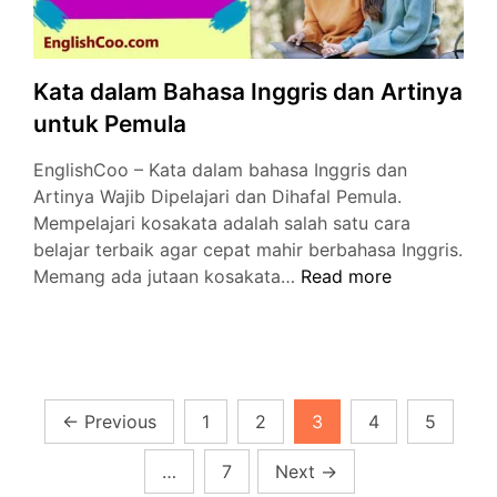
Kata dalam Bahasa Inggris dan Artinya
untuk Pemula
EnglishCoo – Kata dalam bahasa Inggris dan
Artinya Wajib Dipelajari dan Dihafal Pemula.
Mempelajari kosakata adalah salah satu cara
belajar terbaik agar cepat mahir berbahasa Inggris.
Kata
Memang ada jutaan kosakata…
Read more
dalam
Bahasa
Inggris
dan
Artinya
Posts
←
Previous
1
2
3
4
5
untuk
navigation
Pemula
…
7
Next
→