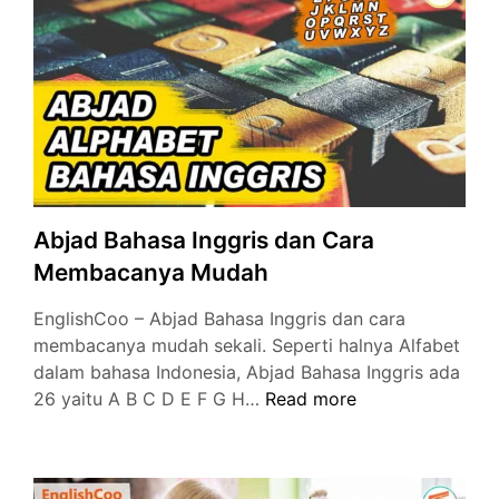
Inggris
dan
Contoh
Kalimat
Abjad Bahasa Inggris dan Cara
Membacanya Mudah
EnglishCoo – Abjad Bahasa Inggris dan cara
membacanya mudah sekali. Seperti halnya Alfabet
dalam bahasa Indonesia, Abjad Bahasa Inggris ada
Abjad
26 yaitu A B C D E F G H…
Read more
Bahasa
Inggris
dan