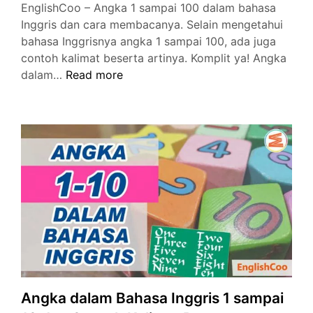
EnglishCoo – Angka 1 sampai 100 dalam bahasa
Inggris dan cara membacanya. Selain mengetahui
bahasa Inggrisnya angka 1 sampai 100, ada juga
contoh kalimat beserta artinya. Komplit ya! Angka
Angka
dalam…
Read more
1
sampai
100
dalam
Bahasa
Inggris
dan
Cara
Membacanya
Angka dalam Bahasa Inggris 1 sampai