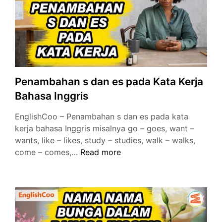
Penambahan s dan es pada Kata Kerja
Bahasa Inggris
EnglishCoo – Penambahan s dan es pada kata
kerja bahasa Inggris misalnya go – goes, want –
wants, like – likes, study – studies, walk – walks,
Penambahan
come – comes,…
Read more
s
dan
es
pada
Kata