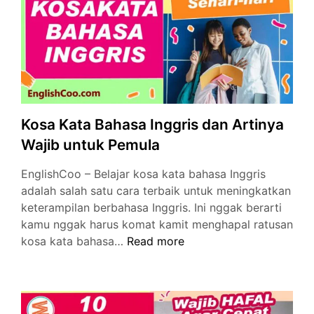
Pemula
Kosa Kata Bahasa Inggris dan Artinya
Wajib untuk Pemula
EnglishCoo – Belajar kosa kata bahasa Inggris
adalah salah satu cara terbaik untuk meningkatkan
keterampilan berbahasa Inggris. Ini nggak berarti
kamu nggak harus komat kamit menghapal ratusan
Kosa
kosa kata bahasa…
Read more
Kata
Bahasa
Inggris
dan