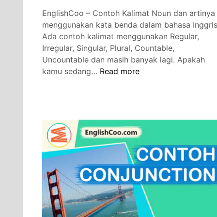
EnglishCoo – Contoh Kalimat Noun dan artinya
menggunakan kata benda dalam bahasa Inggris
Ada contoh kalimat menggunakan Regular,
Irregular, Singular, Plural, Countable,
Uncountable dan masih banyak lagi. Apakah
Contoh
kamu sedang…
Read more
Kalimat
Noun
dan
Artinya
dengan
Kata
Benda
Populer