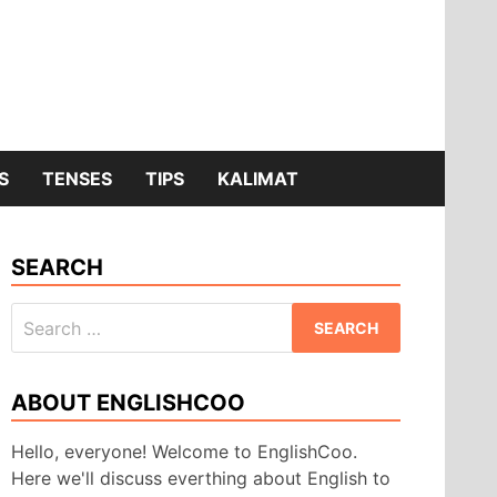
S
TENSES
TIPS
KALIMAT
SEARCH
Search
for:
ABOUT ENGLISHCOO
Hello, everyone! Welcome to EnglishCoo.
Here we'll discuss everthing about English to