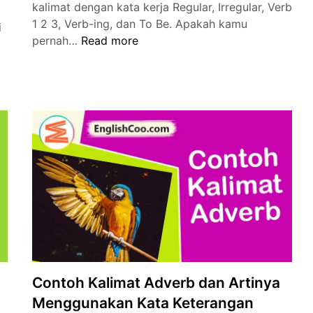
kalimat dengan kata kerja Regular, Irregular, Verb
1 2 3, Verb-ing, dan To Be. Apakah kamu
i
Contoh
pernah…
Read more
Kalimat
Verb
Menggunakan
Kata
Kerja
Bahasa
Inggris
Contoh Kalimat Adverb dan Artinya
Menggunakan Kata Keterangan