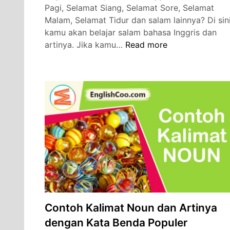
Pagi, Selamat Siang, Selamat Sore, Selamat
Malam, Selamat Tidur dan salam lainnya? Di sin
kamu akan belajar salam bahasa Inggris dan
Bahasa
artinya. Jika kamu…
Read more
Inggrisnya
Selamat
Pagi,
Siang,
Sore,
Malam,
Tidur
dan
Salam
Lainnya
Contoh Kalimat Noun dan Artinya
dengan Kata Benda Populer