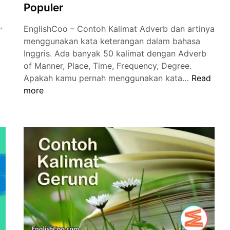
Populer
.
EnglishCoo – Contoh Kalimat Adverb dan artinya
menggunakan kata keterangan dalam bahasa
Inggris. Ada banyak 50 kalimat dengan Adverb
of Manner, Place, Time, Frequency, Degree.
Contoh
Apakah kamu pernah menggunakan kata…
Read
Kalimat
more
Adverb
dan
Artinya
Menggun
Kata
Keterang
Populer