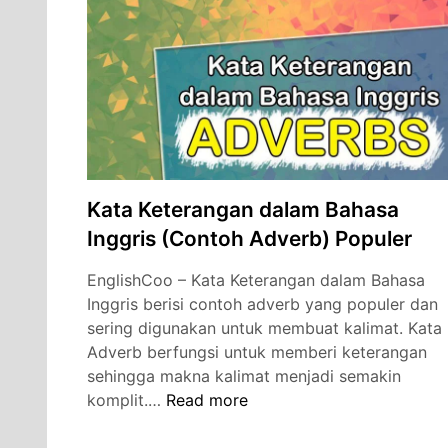
dan
Artinya
serta
Cara
Membacanya
Kata Keterangan dalam Bahasa
Inggris (Contoh Adverb) Populer
EnglishCoo – Kata Keterangan dalam Bahasa
Inggris berisi contoh adverb yang populer dan
sering digunakan untuk membuat kalimat. Kata
Adverb berfungsi untuk memberi keterangan
sehingga makna kalimat menjadi semakin
Kata
komplit.…
Read more
Keterangan
dalam