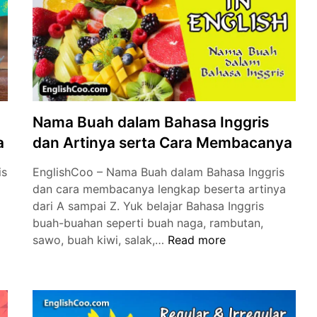
Teachers
Day)
Menyentuh
Hati
Nama Buah dalam Bahasa Inggris
a
dan Artinya serta Cara Membacanya
is
EnglishCoo – Nama Buah dalam Bahasa Inggris
dan cara membacanya lengkap beserta artinya
dari A sampai Z. Yuk belajar Bahasa Inggris
buah-buahan seperti buah naga, rambutan,
Nama
sawo, buah kiwi, salak,…
Read more
Buah
dalam
Bahasa
Inggris