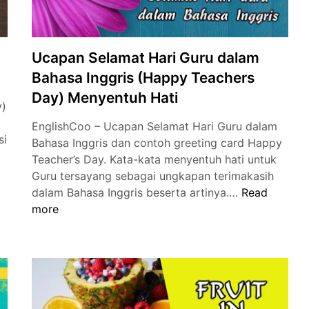
Ucapan Selamat Hari Guru dalam
Bahasa Inggris (Happy Teachers
Day) Menyentuh Hati
y)
EnglishCoo – Ucapan Selamat Hari Guru dalam
si
Bahasa Inggris dan contoh greeting card Happy
Teacher’s Day. Kata-kata menyentuh hati untuk
Guru tersayang sebagai ungkapan terimakasih
Ucapan
dalam Bahasa Inggris beserta artinya.…
Read
Selamat
more
Hari
Guru
dalam
Bahasa
Inggris
(Happy