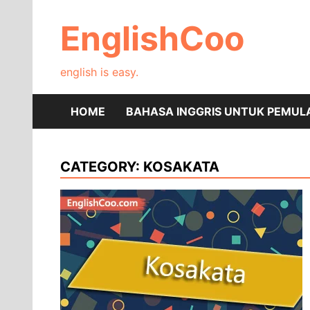
Skip
to
EnglishCoo
content
english is easy.
HOME
BAHASA INGGRIS UNTUK PEMUL
CATEGORY:
KOSAKATA