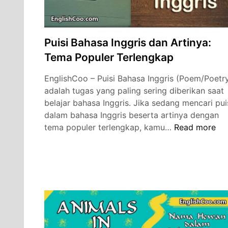
Puisi Bahasa Inggris dan Artinya:
Tema Populer Terlengkap
EnglishCoo – Puisi Bahasa Inggris (Poem/Poetr
adalah tugas yang paling sering diberikan saat
belajar bahasa Inggris. Jika sedang mencari pui
dalam bahasa Inggris beserta artinya dengan
Puisi
tema populer terlengkap, kamu…
Read more
Bahasa
Inggris
dan
Artinya:
Tema
Populer
Terlengkap