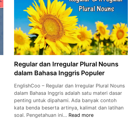
dan
Artinya
serta
Cara
Membacanya
Regular dan Irregular Plural Nouns
dalam Bahasa Inggris Populer
EnglishCoo – Regular dan Irregular Plural Nouns
dalam Bahasa Inggris adalah satu materi dasar
penting untuk dipahami. Ada banyak contoh
kata benda beserta artinya, kalimat dan latihan
Regular
soal. Pengetahuan ini…
Read more
dan
Irregular
Plural