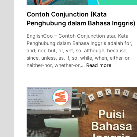
Contoh Conjunction (Kata
Penghubung dalam Bahasa Inggris)
EnglishCoo – Contoh Conjunction atau Kata
Penghubung dalam Bahasa Inggris adalah for,
and, nor, but, or, yet, so, although, because,
since, unless, as, if, so, while, when, either-or,
Contoh
neither-nor, whether-or,…
Read more
Conjunction
(Kata
Penghubung
dalam
Bahasa
Inggris)