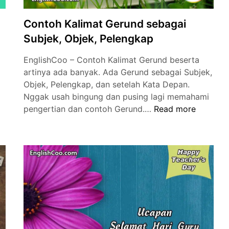
Contoh Kalimat Gerund sebagai
Subjek, Objek, Pelengkap
EnglishCoo – Contoh Kalimat Gerund beserta
artinya ada banyak. Ada Gerund sebagai Subjek,
Objek, Pelengkap, dan setelah Kata Depan.
Nggak usah bingung dan pusing lagi memahami
Contoh
pengertian dan contoh Gerund.…
Read more
Kalimat
Gerund
sebagai
Subjek,
Objek,
Pelengkap