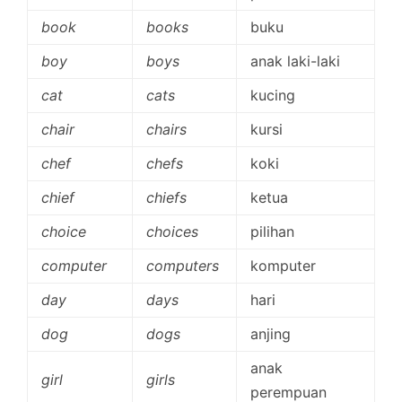
book
books
buku
boy
boys
anak laki-laki
cat
cats
kucing
chair
chairs
kursi
chef
chefs
koki
chief
chiefs
ketua
choice
choices
pilihan
computer
computers
komputer
day
days
hari
dog
dogs
anjing
anak
girl
girls
perempuan