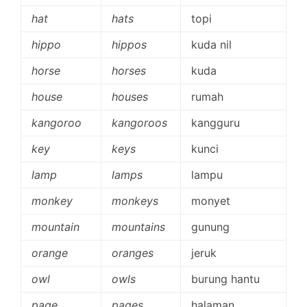
hat
hats
topi
hippo
hippos
kuda nil
horse
horses
kuda
house
houses
rumah
kangoroo
kangoroos
kangguru
key
keys
kunci
lamp
lamps
lampu
monkey
monkeys
monyet
mountain
mountains
gunung
orange
oranges
jeruk
owl
owls
burung hantu
page
pages
halaman