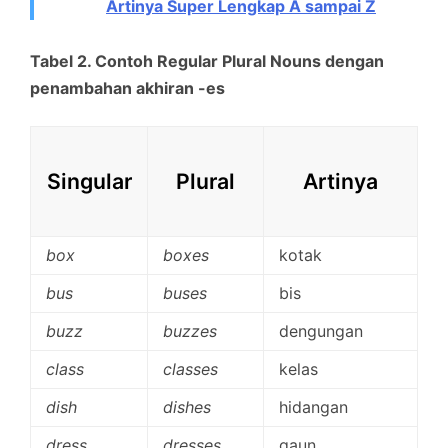
Artinya Super Lengkap A sampai Z
Tabel 2. Contoh Regular Plural Nouns dengan
penambahan akhiran -es
Singular
Plural
Artinya
box
boxes
kotak
bus
buses
bis
buzz
buzzes
dengungan
class
classes
kelas
dish
dishes
hidangan
dress
dresses
gaun