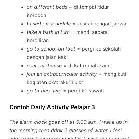
on different beds
= di tempat tidur
berbeda
based on schedule
= sesuai dengan jadwal
take a bath in turn
= mandi secara
bergiliran
go to school on foot
= pergi ke sekolah
dengan jalan kaki
near our house
= dekat rumah kami
join an extracurricular activity
= mengikuti
kegiatan ekstrakurikuler
go to rice field
= pergi ke sawah
Contoh Daily Activity Pelajar 3
The alarm clock goes off at 5.30 a.m. I wake up in
the morning then drink 2 glasses of water. I feel
very fresh after drinking water. I wash my face so I