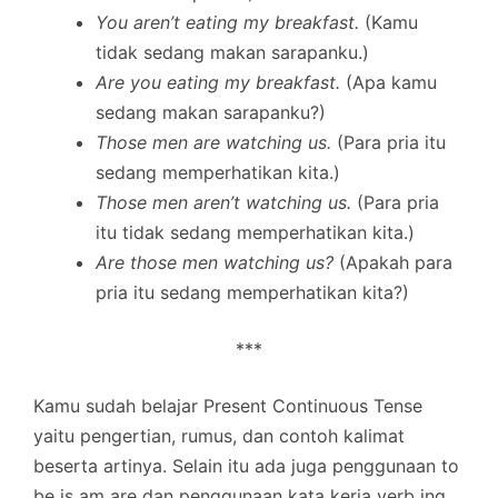
You aren’t eating my breakfast.
(Kamu
tidak sedang makan sarapanku.)
Are you
eating my breakfast.
(Apa kamu
sedang makan sarapanku?)
Those men are watching us.
(Para pria itu
sedang memperhatikan kita.)
Those men aren’t watching us.
(Para pria
itu tidak sedang memperhatikan kita.)
Are those men watching us?
(Apakah para
pria itu sedang memperhatikan kita?)
***
Kamu sudah belajar Present Continuous Tense
yaitu pengertian, rumus, dan contoh kalimat
beserta artinya. Selain itu ada juga penggunaan to
be is am are dan penggunaan kata kerja verb ing.