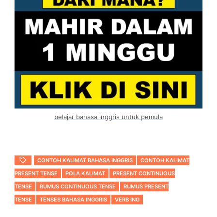
belajar bahasa inggris untuk pemula
CONTOH KALIMAT BAHASA INGGRIS
CONTOH KALIMAT
PRESENT TENSE
POLA KALIMAT
PRESENT CONTINUOUS
TENSE
RUMUS CONTINUOUS TENSE
RUMUS PRESENT
TENSE
TENSES BAHASA INGGRIS
VERB ING