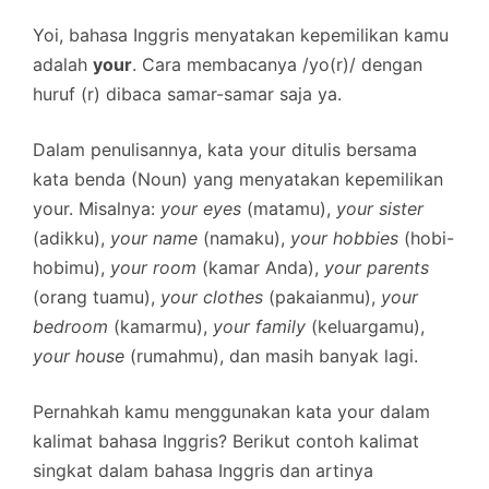
Yoi, bahasa Inggris menyatakan kepemilikan kamu
adalah
your
. Cara membacanya /yo(r)/ dengan
huruf (r) dibaca samar-samar saja ya.
Dalam penulisannya, kata your ditulis bersama
kata benda (Noun) yang menyatakan kepemilikan
your. Misalnya:
your eyes
(matamu),
your sister
(adikku),
your name
(namaku),
your hobbies
(hobi-
hobimu),
your room
(kamar Anda),
your parents
(orang tuamu),
your clothes
(pakaianmu),
your
bedroom
(kamarmu),
your family
(keluargamu),
your house
(rumahmu), dan masih banyak lagi.
Pernahkah kamu menggunakan kata your dalam
kalimat bahasa Inggris? Berikut contoh kalimat
singkat dalam bahasa Inggris dan artinya