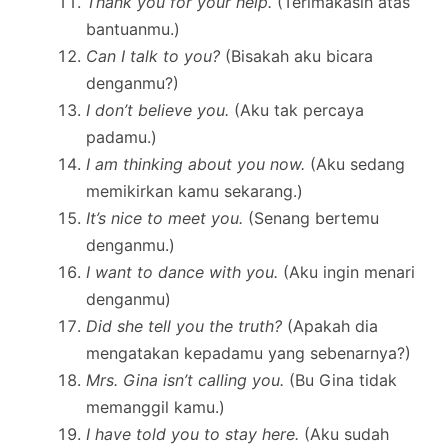
Thank you for your help.
(Terimakasih atas
bantuanmu.)
Can I talk to you?
(Bisakah aku bicara
denganmu?)
I don’t believe you.
(Aku tak percaya
padamu.)
I am thinking about you now.
(Aku sedang
memikirkan kamu sekarang.)
It’s nice to meet you.
(Senang bertemu
denganmu.)
I want to dance with you.
(Aku ingin menari
denganmu)
Did she tell you the truth?
(Apakah dia
mengatakan kepadamu yang sebenarnya?)
Mrs. Gina isn’t calling you.
(Bu Gina tidak
memanggil kamu.)
I have told you to stay here.
(Aku sudah