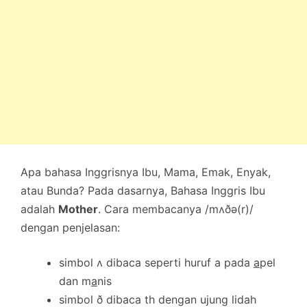
Apa bahasa Inggrisnya Ibu, Mama, Emak, Enyak,
atau Bunda? Pada dasarnya, Bahasa Inggris Ibu
adalah
Mother
. Cara membacanya /mʌðə(r)/
dengan penjelasan:
simbol ʌ dibaca seperti huruf a pada
a
pel
dan m
a
nis
simbol ð dibaca th dengan ujung lidah