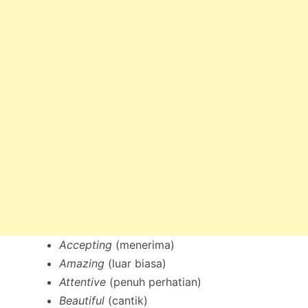
Accepting
(menerima)
Amazing
(luar biasa)
Attentive
(penuh perhatian)
Beautiful
(cantik)