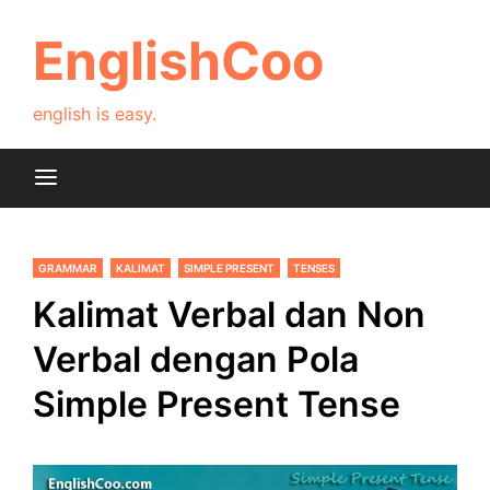
Skip
to
EnglishCoo
content
english is easy.
GRAMMAR
KALIMAT
SIMPLE PRESENT
TENSES
Kalimat Verbal dan Non
Verbal dengan Pola
Simple Present Tense