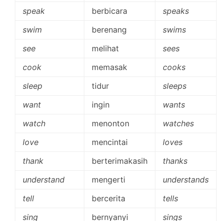
speak
berbicara
speaks
swim
berenang
swims
see
melihat
sees
cook
memasak
cooks
sleep
tidur
sleeps
want
ingin
wants
watch
menonton
watches
love
mencintai
loves
thank
berterimakasih
thanks
understand
mengerti
understands
tell
bercerita
tells
sing
bernyanyi
sings