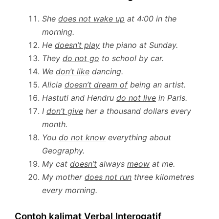
She
does not wake up
at 4:00 in the
morning.
He
doesn’t play
the piano at Sunday.
They
do not go
to school by car.
We
don’t like
dancing.
Alicia
doesn’t dream of
being an artist.
Hastuti and Hendru
do not live
in Paris.
I
don’t give
her a thousand dollars every
month.
You
do not know
everything about
Geography.
My cat
doesn’t
always
meow
at me.
My mother
does not run
three kilometres
every morning.
Contoh kalimat Verbal Interogatif