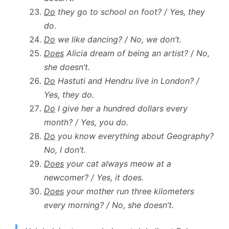
Do
they go to school on foot? / Yes, they
do.
Do
we like dancing? / No, we don’t.
Does
Alicia dream of being an artist? / No,
she doesn’t.
Do
Hastuti and Hendru live in London? /
Yes, they do.
Do
I give her a hundred dollars every
month? / Yes, you do.
Do
you know everything about Geography?
No, I don’t.
Does
your cat always meow at a
newcomer? / Yes, it does.
Does
your mother run three kilometers
every morning? / No, she doesn’t.