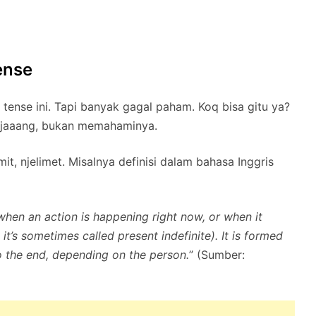
ense
tense ini. Tapi banyak gagal paham. Koq bisa gitu ya?
njaaang, bukan memahaminya.
t, njelimet. Misalnya definisi dalam bahasa Inggris
when an action is happening right now, or when it
it’s sometimes called present indefinite). It is formed
o the end, depending on the person.
” (Sumber: