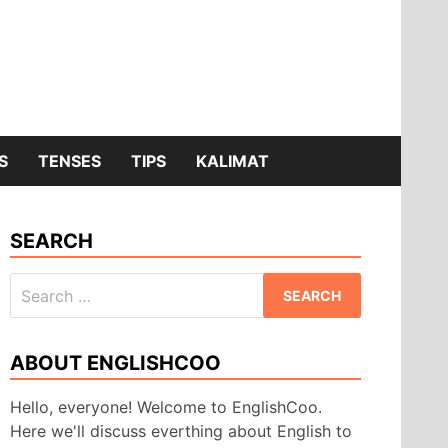
S
TENSES
TIPS
KALIMAT
SEARCH
Search
for:
ABOUT ENGLISHCOO
Hello, everyone! Welcome to EnglishCoo.
Here we'll discuss everthing about English to