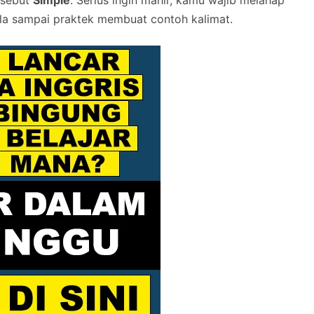
isebut
Simple
. Serius ingin mahir, kamu wajib melahap
pola sampai praktek membuat contoh kalimat.