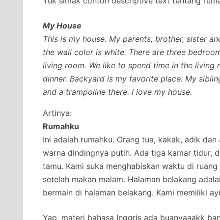
Yuk simak contoh descriptive text tentang rumah
My House
This is my house. My parents, brother, sister an
the wall color is white. There are three bedro
living room. We like to spend time in the livin
dinner. Backyard is my favorite place. My sibli
and a trampoline there. I love my house.
Artinya:
Rumahku
Ini adalah rumahku. Orang tua, kakak, adik dan
warna dindingnya putih. Ada tiga kamar tidur, 
tamu. Kami suka menghabiskan waktu di ruang 
setelah makan malam. Halaman belakang adalah
bermain di halaman belakang. Kami memiliki ay
Yap, materi bahasa Inggris ada buanyaaakk ban