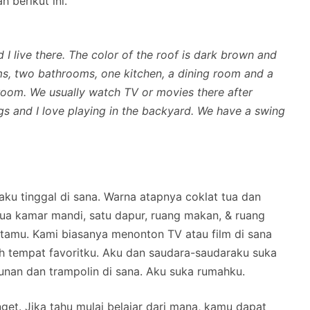
 berikut ini.
d I live there. The color of the roof is dark brown and
oms, two bathrooms, one kitchen, a dining room and a
g room. We usually watch TV or movies there after
ngs and I love playing in the backyard. We have a swing
 aku tinggal di sana. Warna atapnya coklat tua dan
dua kamar mandi, satu dapur, ruang makan, & ruang
tamu. Kami biasanya menonton TV atau film di sana
 tempat favoritku. Aku dan saudara-saudaraku suka
unan dan trampolin di sana. Aku suka rumahku.
get. Jika tahu mulai belajar dari mana, kamu dapat