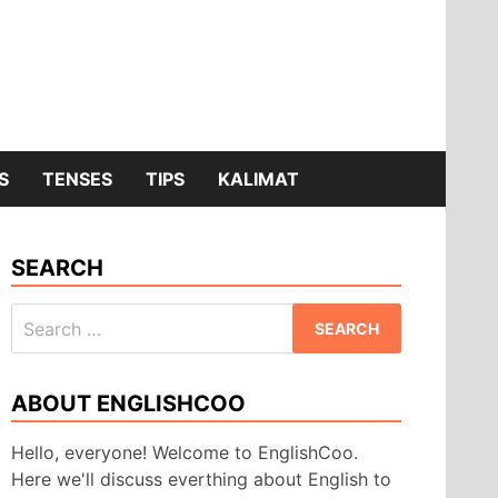
S
TENSES
TIPS
KALIMAT
SEARCH
Search
for:
ABOUT ENGLISHCOO
Hello, everyone! Welcome to EnglishCoo.
Here we'll discuss everthing about English to