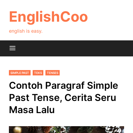
Skip
to
EnglishCoo
content
english is easy.
SIMPLE PAST
TEKS
TENSES
Contoh Paragraf Simple
Past Tense, Cerita Seru
Masa Lalu