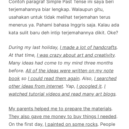
Contoh paragraf Simple Past Tense ini saya beri
terjemahannya biar lengkap. Walaupun gitu,
usahakan untuk tidak melihat terjemahan terus
menerus ya. Pahami bahasa Inggris saja. Kalau ada
kata sulit baru deh intip terjemahannya dikit. Oke?
During my last holiday,
I made a lot of handcrafts
.
At that time,
I was crazy about art and creativity
.
Many ideas had come to my mind three months
before.
All of the ideas were written on my note
book
so
I could read them again
. Also,
I searched
other ideas from internet
. Yap,
I googled it
.
I
watched tutorial videos and read many art blogs
.
My parents helped me to prepare the materials
.
They also gave me money to buy things I needed
.
On the first day,
I painted on some rocks
. People