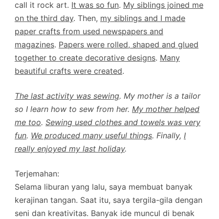
call it rock art.
It was so fun
.
My siblings joined me
on the third day
. Then,
my siblings and I made
paper crafts from used newspapers and
magazines
.
Papers were rolled, shaped and glued
together to create decorative designs
.
Many
beautiful crafts were created
.
The last activity was sewing
. My mother is a tailor
so I learn how to sew from her.
My mother helped
me too
.
Sewing used clothes and towels was very
fun
.
We produced many useful things
. Finally,
I
really enjoyed my last holiday
.
Terjemahan:
Selama liburan yang lalu, saya membuat banyak
kerajinan tangan. Saat itu, saya tergila-gila dengan
seni dan kreativitas. Banyak ide muncul di benak